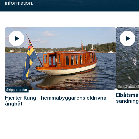
information.
Skippo testar
Elbåtsmä
Hjerter Kung – hemmabyggarens eldrivna
sändning
ångbåt