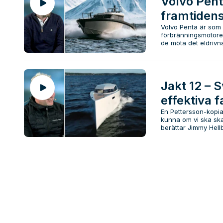
Volvo Pent
framtidens
Volvo Penta är som
förbränningsmotorer
de möta det eldrivna
Jakt 12 – 
effektiva 
En Pettersson-kopia?
kunna om vi ska ska
berättar Jimmy Hellb