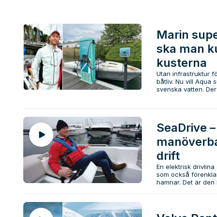
Marin supe
ska man k
kusterna
Utan infrastruktur f
båtliv. Nu vill Aqua 
svenska vatten. Dera
SeaDrive –
manöverba
drift
En elektrisk drivlina
som också förenklar
hamnar. Det är den k