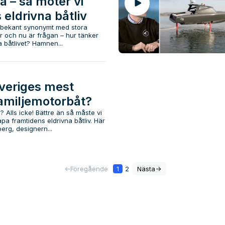
a – så möter vi
 eldrivna båtliv
 bekant synonymt med stora
 och nu är frågan – hur tänker
 båtlivet? Hamnen...
Sveriges mest
familjemotorbåt?
 Alls icke! Bättre än så måste vi
pa framtidens eldrivna båtliv. Här
erg, designern...
<-
Föregående
1
2
Nästa
->