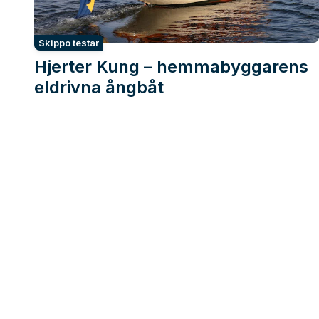
Skippo testar
Hjerter Kung – hemmabyggarens
eldrivna ångbåt