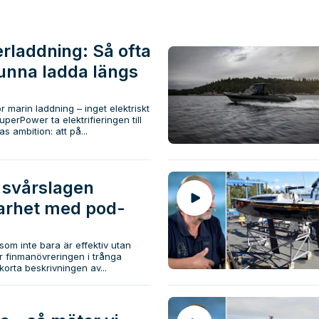
rladdning: Så ofta
unna ladda längs
ör marin laddning – inget elektriskt
superPower ta elektrifieringen till
s ambition: att på...
 svårslagen
rhet med pod-
 som inte bara är effektiv utan
 finmanövreringen i trånga
orta beskrivningen av...