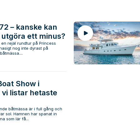
72 – kanske kan
 utgöra ett minus?
 en rejäl rundtur på Princess
nasigt nog inte dyrast på
båtmässa....
Boat Show i
vi listar hetaste
nde båtmässa är i full gång och
ar sol. Hamnen har spanat in
a som lär få...