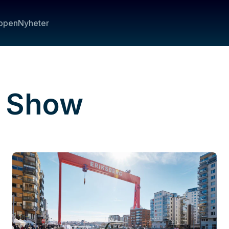
ppen
Nyheter
t Show