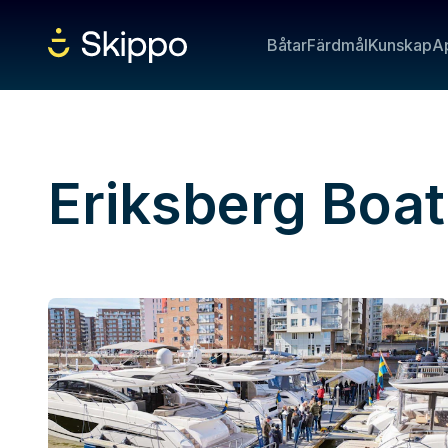
Båtar
Färdmål
Kunskap
A
Eriksberg Boa