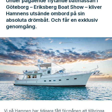
Under pågående flytande båtmässan i
Göteborg – Eriksberg Boat Show – kliver
Hamnens utsände ombord på sin
absoluta drömbåt. Och får en exklusiv
genomgång.
0
seconds
of
Vi på Hamnen har tidigare fått förmånen att tillbringa