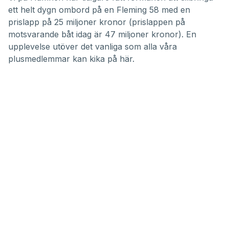
10
ett helt dygn ombord på en Fleming 58 med en
minutes,
45
prislapp på 25 miljoner kronor (prislappen på
seconds
motsvarande båt idag är 47 miljoner kronor). En
upplevelse utöver det vanliga som alla våra
plusmedlemmar
kan kika på
här
.