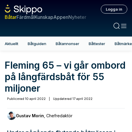
Logga in
Båtar
Färdmål
Kunskap
Appen
Nyheter
Aktuellt
Båtguiden
Båtannonser
Båttester
Båtmärk
Fleming 65 – vi går ombord
på långfärdsbåt för 55
miljoner
Publicerad
10 april 2022
|
Uppdaterad
17 april 2022
Gustav Morin
,
Chefredaktör