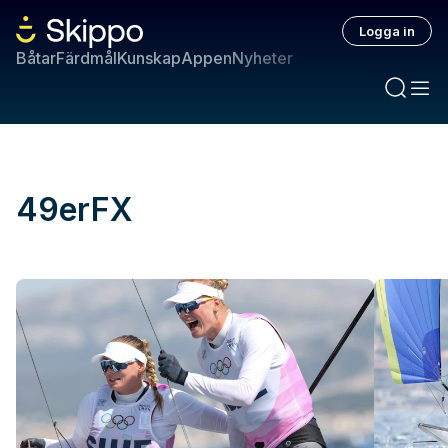
Logga in
Båtar
Färdmål
Kunskap
Appen
Nyheter
49erFX