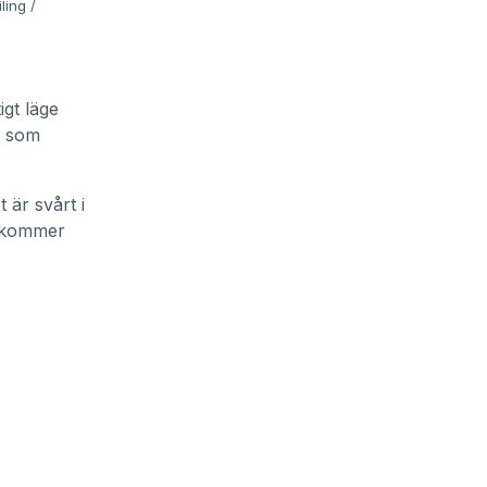
ling /
igt läge
r som
 är svårt i
h kommer