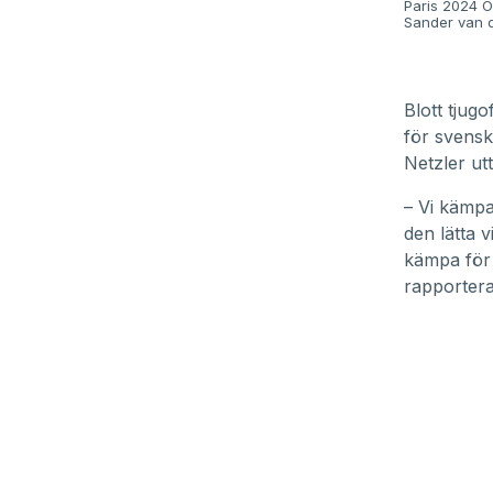
Paris 2024 Ol
Sander van 
Blott tjug
för svens
Netzler utt
– Vi kämpa
den lätta 
kämpa för 
rapporter