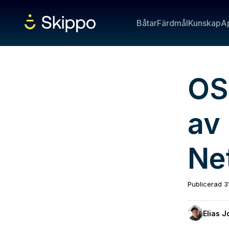
Båtar
Färdmål
Kunskap
A
OS
av
Net
Publicerad
3
Elias 