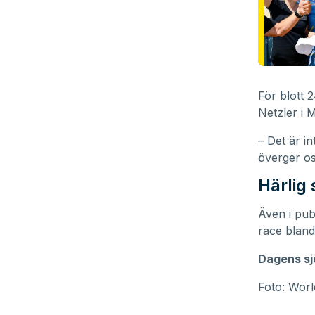
För blott 
Netzler i M
– Det är i
överger os
Härlig
Även i pub
race bland
Dagens sjö
Foto: World