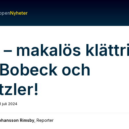
ppen
Nyheter
 – makalös klättr
 Bobeck och
zler!
1 juli 2024
Johansson Rimsby
,
Reporter