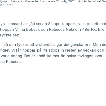
ympic Sailing in Marseille, France on 30 July, 2024. (Photo by World Sai
der Borch)
ofyra timmar har gått sedan Skippo rapporterade om ett mot
khoppen Vilma Bobeck och Rebecca Netzler i 49erFX. Elle
ryckte det:
r på och tycker att vi stundtals gör det ganska bra. Men det
vinden. Vi får hoppas på lite stolpe in resten av veckan oc
varje poäng. Det är ändå lite mer än halva tävlingen kvar,
ade Rebecca.