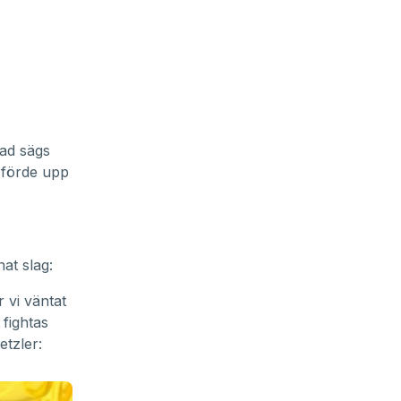
vad sägs
 förde upp
at slag:
 vi väntat
 fightas
tzler: