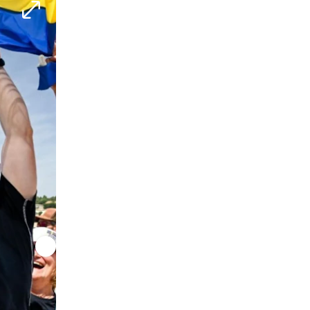
Svenskorna Vilma Bobeck och Rebecca Netzler
tuff konkurrens.