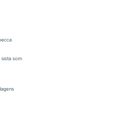
ebecca
t sista som
dagens