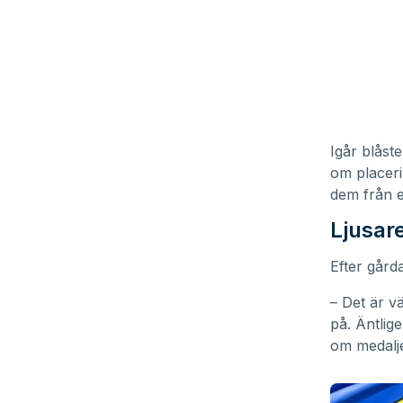
Igår blåst
om placeri
dem från en
Ljusar
Efter gård
– Det är v
på. Äntlige
om medalje