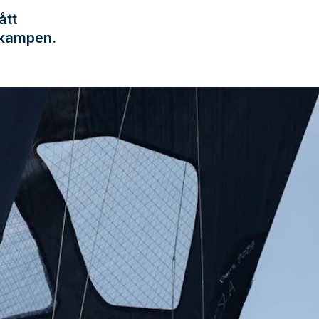
ått
jkampen.