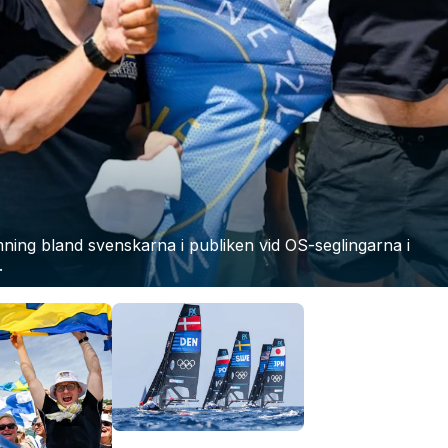
ning bland svenskarna i publiken vid OS-seglingarna i
.