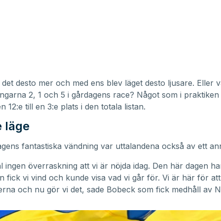
e det desto mer och med ens blev läget desto ljusare. Eller 
ngarna 2, 1 och 5 i gårdagens race? Något som i praktiken
 12:e till en 3:e plats i den totala listan.
e läge
agens fantastiska vändning var uttalandena också av ett ann
äl ingen överraskning att vi är nöjda idag. Den här dagen har
n fick vi vind och kunde visa vad vi går för. Vi är här för att
rna och nu gör vi det, sade Bobeck som fick medhåll av Ne