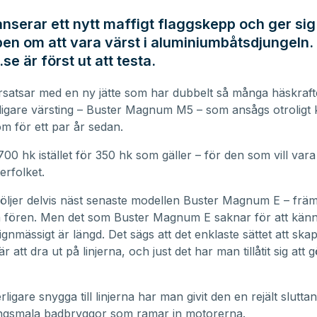
anserar ett nytt maffigt flaggskepp och ger si
pen om att vara värst i aluminiumbåtsdjungeln.
e är först ut att testa.
rsatsar med en ny jätte som har dubbelt så många häskraf
digare värsting – Buster Magnum M5 – som ansågs otroligt k
m för ett par år sedan.
700 hk istället för 350 hk som gäller – för den som vill vara
erfolket.
öljer delvis näst senaste modellen Buster Magnum E – frä
a fören. Men det som Buster Magnum E saknar för att känn
ignmässigt är längd. Det sägs att det enklaste sättet att ska
r att dra ut på linjerna, och just det har man tillåtit sig att
erligare snygga till linjerna har man givit den en rejält slutta
ångsmala badbryggor som ramar in motorerna.