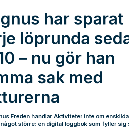
gnus har sparat
rje löprunda sed
10 – nu gör han
mma sak med
tturerna
us Freden handlar Aktiviteter inte om enskilda
något större: en digital loggbok som fyller sig s