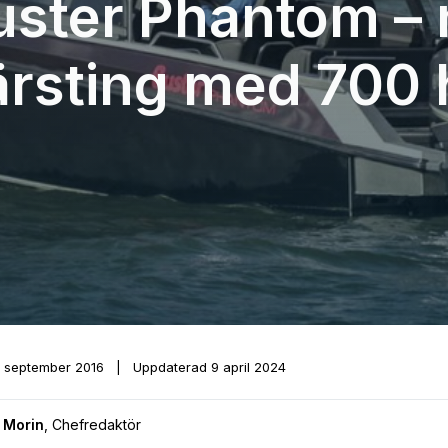
uster Phantom – 
ärsting med 700 
1 september 2016
|
Uppdaterad
9 april 2024
 Morin
,
Chefredaktör