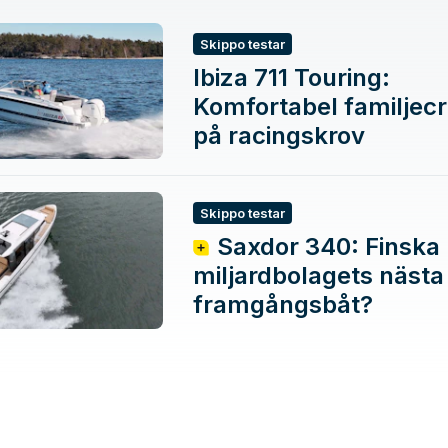
Skippo testar
Ibiza 711 Touring:
Komfortabel familjecr
på racingskrov
Skippo testar
Saxdor 340: Finska
miljardbolagets nästa
framgångsbåt?