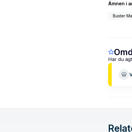
Ämnen i ar
Buster M
Omd
Har du ägt
V
Relat