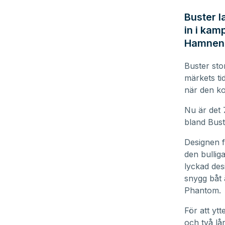
Buster l
in i kam
Hamnen.s
Buster sto
märkets ti
när den ko
Nu är det 
bland Bust
Designen f
den bullig
lyckad des
snygg båt ä
Phantom.
För att ytt
och två l