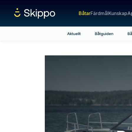
Båtar
Färdmål
Kunskap
A
Aktuellt
Båtguiden
Bå