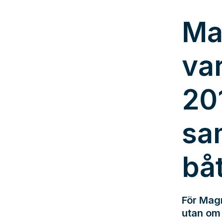
Ma
va
20
sa
bå
För Magn
utan om 