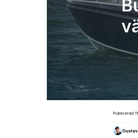
B
v
Publicerad
1
Gustav