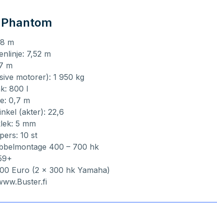
 Phantom
48 m
enlinje: 7,52 m
87 m
usive motorer): 1 950 kg
k: 800 l
e: 0,7 m
nkel (akter): 22,6
klek: 5 mm
pers: 10 st
bbelmontage 400 – 700 hk
 59+
 000 Euro (2 x 300 hk Yamaha)
www.Buster.fi