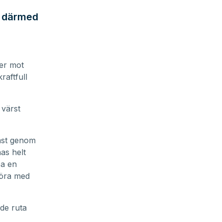
g därmed
ter mot
raftfull
 värst
mst genom
as helt
pa en
 göra med
nde ruta