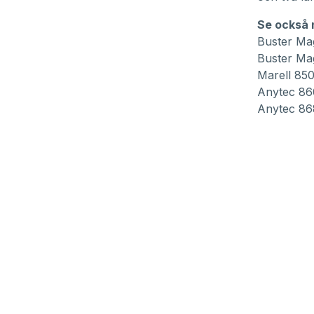
Se också n
Buster M
Buster M
Marell 85
Anytec 8
Anytec 8