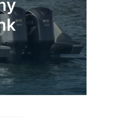
ny
hk