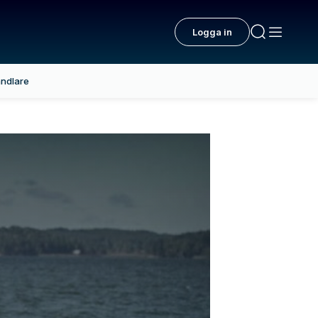
Logga in
ndlare