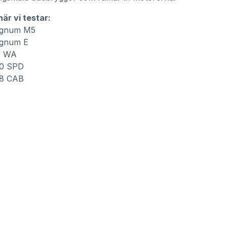
är vi testar:
agnum M5
agnum E
0 WA
60 SPD
68 CAB