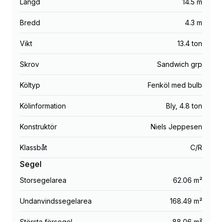
Längd
14.5 m
Bredd
4.3 m
Vikt
13.4 ton
Skrov
Sandwich grp
Költyp
Fenköl med bulb
Kölinformation
Bly
,
4.8 ton
Konstruktör
Niels Jeppesen
Klassbåt
C/R
Segel
Storsegelarea
62.06 m²
Undanvindssegelarea
168.49 m²
Största försegel
88.06 m²