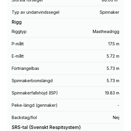
Typ av undanvindssegel
Spinnaker
Rigg
Riggtyp
Mastheadrigg
P-mått
17.5 m
E-mått
5.72 m
Förtriangelbas
5.73 m
Spinnakerbomslängd
5.73 m
Spinnakerfallshöjd (ISP)
19.83 m
Peke-längd (gennaker)
-
Backstag/fiol
Nej
SRS-tal (Svenskt Respitsystem)