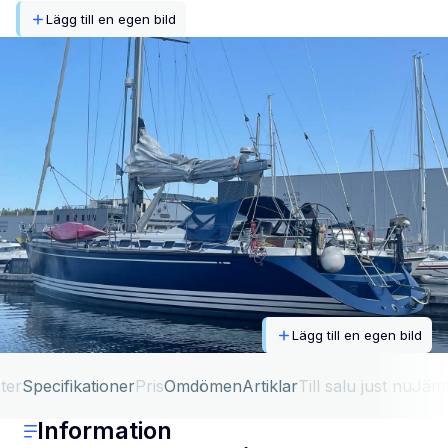
Lägg till en egen bild
Lägg till en egen bild
ter
Specifikationer
Pris
Omdömen
Artiklar
Till salu just nu
Jäm
Information