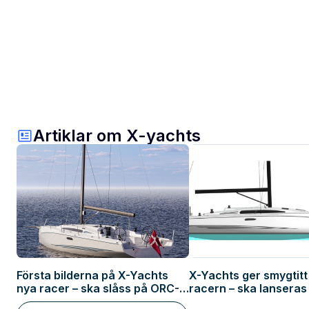
Artiklar om X-yachts
Första bilderna på X-Yachts
X-Yachts ger smygtitt
nya racer – ska slåss på ORC-
racern – ska lanseras
banorna
år