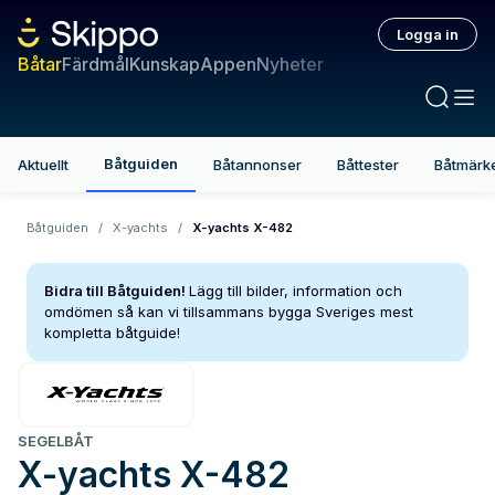
Logga in
Båtar
Färdmål
Kunskap
Appen
Nyheter
Båtguiden
Aktuellt
Båtannonser
Båttester
Båtmärk
Båtguiden
/
X-yachts
/
X-yachts X-482
Bidra till Båtguiden!
Lägg till bilder, information och
omdömen så kan vi tillsammans bygga Sveriges mest
kompletta båtguide!
SEGELBÅT
X-yachts
X-482