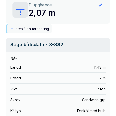
Djupgående
2,07 m
Föreslå en förändring
Segelbåtsdata
- X-382
Båt
Längd
11.48 m
Bredd
3.7 m
Vikt
7 ton
Skrov
Sandwich grp
Költyp
Fenköl med bulb