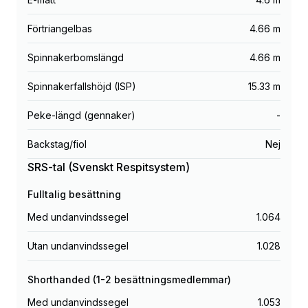
Förtriangelbas
4.66 m
Spinnakerbomslängd
4.66 m
Spinnakerfallshöjd (ISP)
15.33 m
Peke-längd (gennaker)
-
Backstag/fiol
Nej
SRS-tal (Svenskt Respitsystem)
Fulltalig besättning
Med undanvindssegel
1.064
Utan undanvindssegel
1.028
Shorthanded (1-2 besättningsmedlemmar)
Med undanvindssegel
1.053