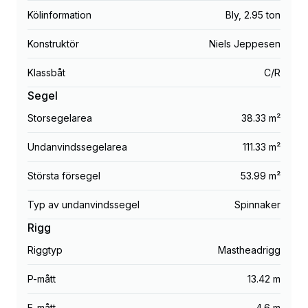
Kölinformation
Bly
,
2.95 ton
Konstruktör
Niels Jeppesen
Klassbåt
C/R
Segel
Storsegelarea
38.33 m²
Undanvindssegelarea
111.33 m²
Största försegel
53.99 m²
Typ av undanvindssegel
Spinnaker
Rigg
Riggtyp
Mastheadrigg
P-mått
13.42 m
E-mått
4.6 m