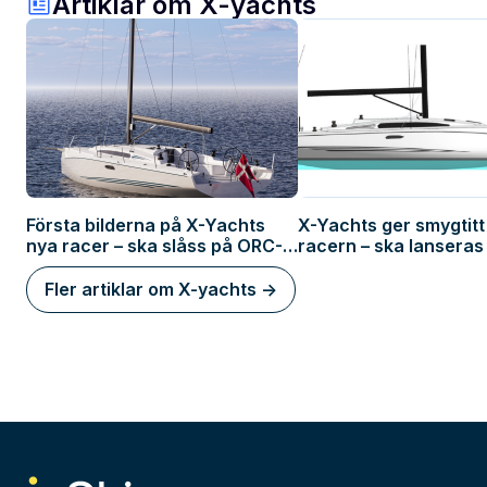
Artiklar om X-yachts
Första bilderna på X-Yachts
X-Yachts ger smygtitt
nya racer – ska slåss på ORC-
racern – ska lanseras
banorna
år
Fler artiklar om X-yachts ->