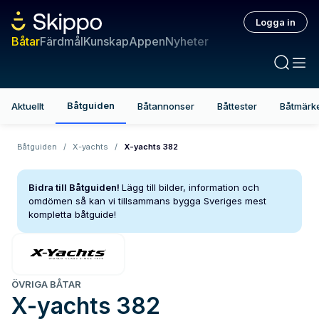
Logga in
Båtar
Färdmål
Kunskap
Appen
Nyheter
Båtguiden
Aktuellt
Båtannonser
Båttester
Båtmärk
Båtguiden
/
X-yachts
/
X-yachts 382
Bidra till Båtguiden!
Lägg till bilder, information och
omdömen så kan vi tillsammans bygga Sveriges mest
kompletta båtguide!
ÖVRIGA BÅTAR
X-yachts
382