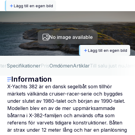
Lägg till en egen bild
No image available
Lägg till en egen bild
ter
Specifikationer
Pris
Omdömen
Artiklar
Till salu just nu
Jäm
Information
X-Yachts 382 är en dansk segelbåt som tillhör
märkets välkända cruiser-racer-serie och byggdes
under slutet av 1980-talet och början av 1990-talet.
Modellen blev en av de mer uppmärksammade
båtarna i X-382-familjen och används ofta som
referens för varvets tidigare konstruktioner. Båten
är strax under 12 meter lång och har en planlösning