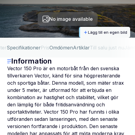
No image available
Lägg till en egen bild
ter
Specifikationer
Pris
Omdömen
Artiklar
Till salu just nu
Jäm
Information
Vector 150 Pro är en motorbåt från den svenska
tillverkaren Vector, känd för sina högpresterande
och sportiga båtar. Denna modell, som mäter strax
under 5 meter, är utformad för att erbjuda en
kombination av hastighet och stabilitet, vilket gör
den lämplig för både fritidsanvändning och
sportaktiviteter. Vector 150 Pro har funnits i olika
utföranden sedan lanseringen, med den senaste
versionen fortfarande i produktion. Den senaste
modellen har anpassats för att möta moderna krav