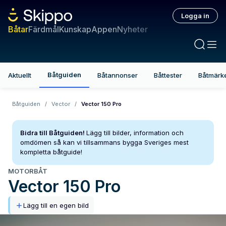
Logga in
Båtar
Färdmål
Kunskap
Appen
Nyheter
Båtguiden
Aktuellt
Båtannonser
Båttester
Båtmärk
Båtguiden
/
Vector
/
Vector 150 Pro
Bidra till Båtguiden!
Lägg till bilder, information och
omdömen så kan vi tillsammans bygga Sveriges mest
kompletta båtguide!
MOTORBÅT
Vector
150 Pro
Lägg till en egen bild