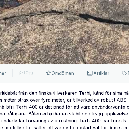
ner
Pris
Omdömen
Artiklar
itidsbåt från den finska tillverkaren Terhi, känd för sina hå
 mäter strax över fyra meter, är tillverkad av robust ABS-p
hållsfri. Terhi 400 är designad för att vara användarvänlig
a båtägare. Båten erbjuder en stabil och trygg upplevelse
underlättar förvaring av utrustning. Terhi 400 har funnits
modellen fortsätter att vara ett populärt val för dem som 