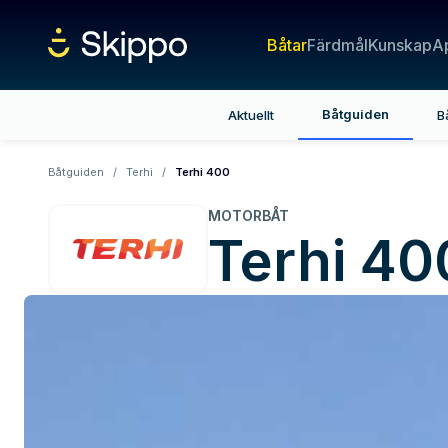
Båtar
Färdmål
Kunskap
A
Båtguiden
Aktuellt
B
Båtguiden
/
Terhi
/
Terhi 400
MOTORBÅT
Terhi
40