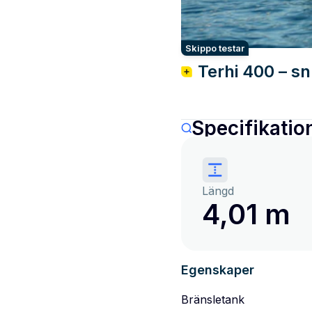
Skippo testar
Terhi 400 – snu
Specifikatio
Längd
4,01 m
Egenskaper
Bränsletank