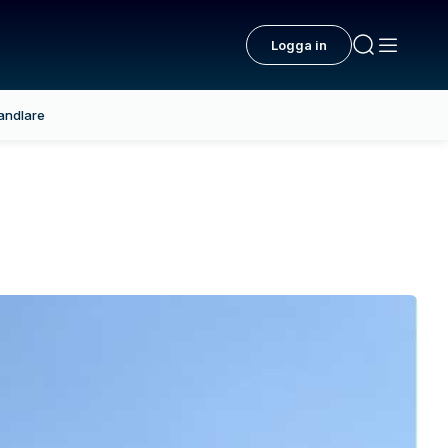
Logga in
andlare