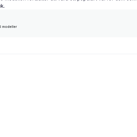
uk.
6 modeller