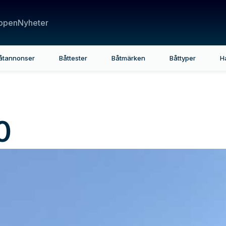
ppen
Nyheter
åtannonser
Båttester
Båtmärken
Båttyper
H
0