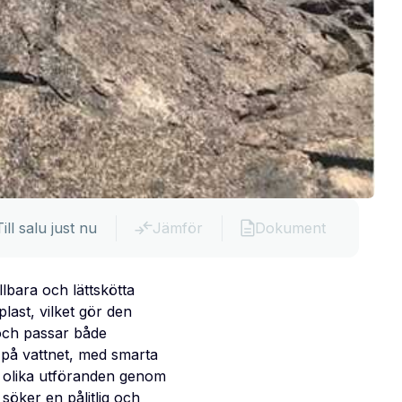
Till salu just nu
Jämför
Dokument
llbara och lättskötta
last, vilket gör den
 och passar både
 på vattnet, med smarta
 i olika utföranden genom
söker en pålitlig och