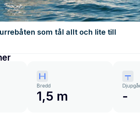
rrebåten som tål allt och lite till
ner
Bredd
Djupgå
1,5 m
-