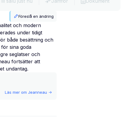
Till salu just nu
Jämför
Dokument
Föreslå en ändring
alitet och modern
erades under tidigt
för både besättning och
för sina goda
ngre seglatser och
neau fortsätter att
et undantag.
Läs mer om
Jeanneau
->