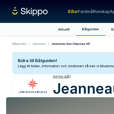
Båtar
Färdmål
Kunskap
A
Båtguiden
Aktuellt
B
Båtguiden
/
Jeanneau
/
Jeanneau Sun Odyssey 49
Bidra till Båtguiden!
Lägg till bilder, information och omdömen så kan vi tillsam
SEGELBÅT
Jeannea