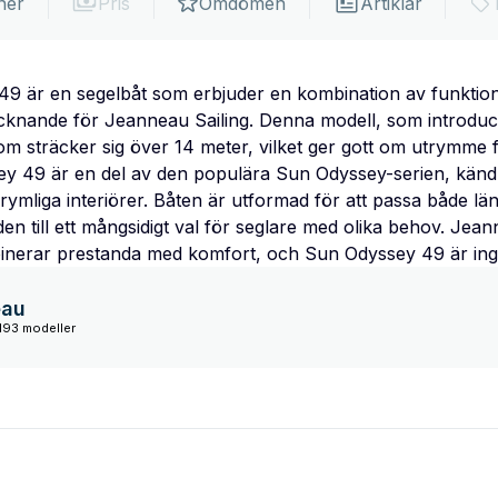
ner
Pris
Omdömen
Artiklar
 är en segelbåt som erbjuder en kombination av funktion
ecknande för Jeanneau Sailing. Denna modell, som introduc
om sträcker sig över 14 meter, vilket ger gott om utrymme 
y 49 är en del av den populära Sun Odyssey-serien, känd 
ymliga interiörer. Båten är utformad för att passa både lä
 den till ett mångsidigt val för seglare med olika behov. Jean
binerar prestanda med komfort, och Sun Odyssey 49 är ing
eau
193 modeller