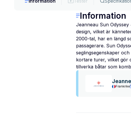
Information
Tester
Specifikatio
Information
Jeanneau Sun Odyssey 49
design, vilket är kännet
2000-tal, har en längd s
passagerare. Sun Odysse
seglingsegenskaper och r
kortare turer, vilket gör
tillverka båtar som kom
Jeann
Frankrike