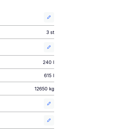
3
st
240
l
615
l
12650
kg