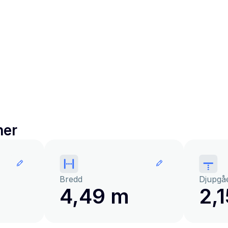
ner
Bredd
Djupgå
4,49 m
2,