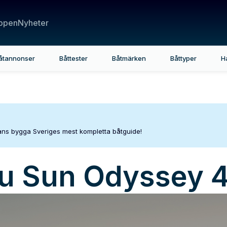
ppen
Nyheter
åtannonser
Båttester
Båtmärken
Båttyper
H
mans bygga Sveriges mest kompletta båtguide!
u
Sun Odyssey 