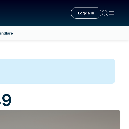
Logga in
andlare
49