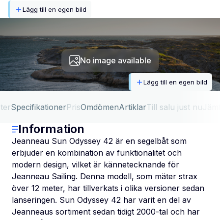
Lägg till en egen bild
No image available
Lägg till en egen bild
ter
Specifikationer
Pris
Omdömen
Artiklar
Till salu just nu
Jäm
Information
Jeanneau Sun Odyssey 42 är en segelbåt som
erbjuder en kombination av funktionalitet och
modern design, vilket är kännetecknande för
Jeanneau Sailing. Denna modell, som mäter strax
över 12 meter, har tillverkats i olika versioner sedan
lanseringen. Sun Odyssey 42 har varit en del av
Jeanneaus sortiment sedan tidigt 2000-tal och har