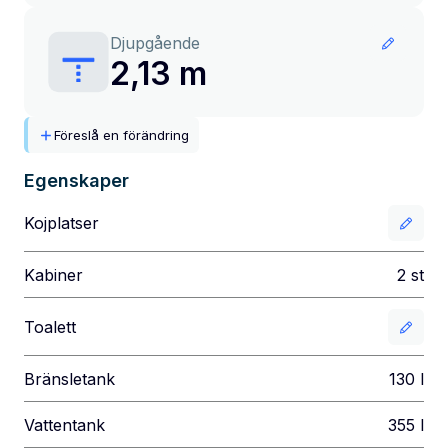
Djupgående
2,13 m
Föreslå en förändring
Egenskaper
Kojplatser
Kabiner
2
st
Toalett
Bränsletank
130
l
Vattentank
355
l