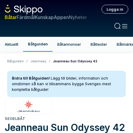
Logga in
Båtar
Färdmål
Kunskap
Appen
Nyheter
Båtguiden
Aktuellt
Båtannonser
Båttester
Båtmärk
Båtguiden
/
Jeanneau
/
Jeanneau Sun Odyssey 42
Bidra till Båtguiden!
Lägg till bilder, information och
omdömen så kan vi tillsammans bygga Sveriges mest
kompletta båtguide!
SEGELBÅT
Jeanneau
Sun Odyssey 42