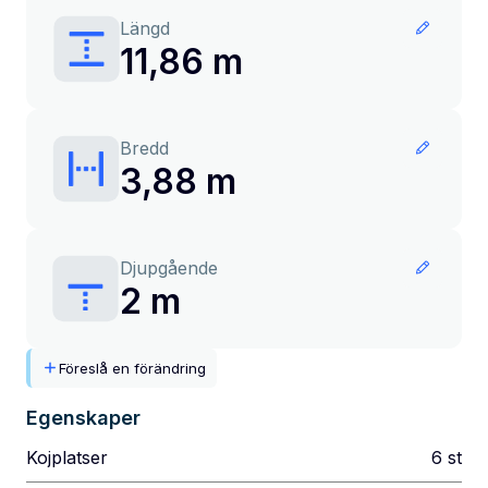
Längd
11,86 m
Bredd
3,88 m
Djupgående
2 m
Föreslå en förändring
Egenskaper
Kojplatser
6
st