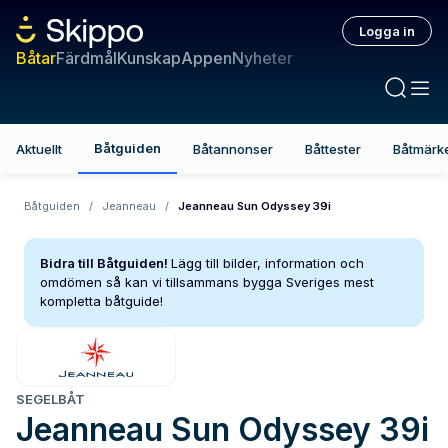
Logga in
Båtar
Färdmål
Kunskap
Appen
Nyheter
Båtguiden
Aktuellt
Båtannonser
Båttester
Båtmärk
Båtguiden
/
Jeanneau
/
Jeanneau Sun Odyssey 39i
Bidra till Båtguiden!
Lägg till bilder, information och
omdömen så kan vi tillsammans bygga Sveriges mest
kompletta båtguide!
SEGELBÅT
Jeanneau
Sun Odyssey 39i