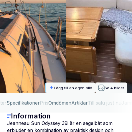
Lägg till en egen bild
Se
4
bilder
ter
Specifikationer
Pris
Omdömen
Artiklar
Till salu just nu
Jäm
Information
Jeanneau Sun Odyssey 39i är en segelbåt som
erbjuder en kombination av praktisk design och