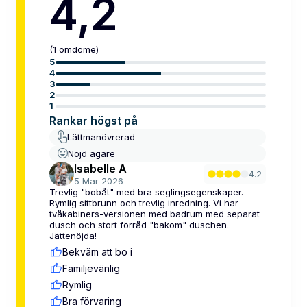
4,2
(
1
omdöme
)
5
4
3
2
1
Rankar högst på
Lättmanövrerad
Nöjd ägare
Isabelle A
4.2
5 Mar 2026
Trevlig "bobåt" med bra seglingsegenskaper.
Rymlig sittbrunn och trevlig inredning. Vi har
tvåkabiners-versionen med badrum med separat
dusch och stort förråd "bakom" duschen.
Jättenöjda!
Bekväm att bo i
Familjevänlig
Rymlig
Bra förvaring