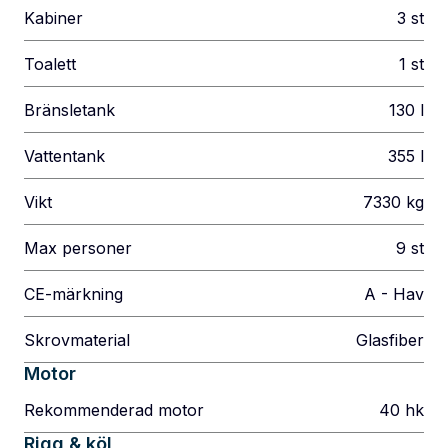
Kabiner
3
st
Toalett
1
st
Bränsletank
130
l
Vattentank
355
l
Vikt
7330
kg
Max personer
9
st
CE-märkning
A - Hav
Skrovmaterial
Glasfiber
Motor
Rekommenderad motor
40
hk
Rigg & köl