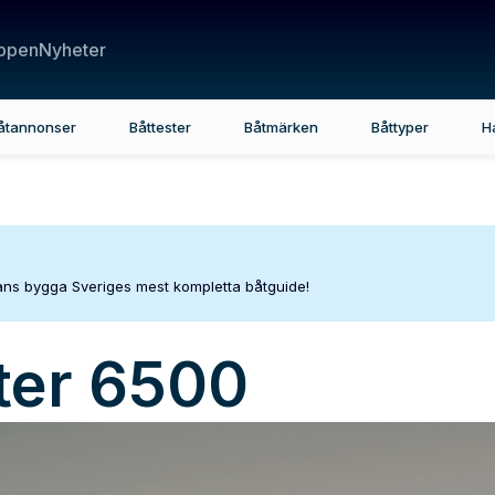
ppen
Nyheter
åtannonser
Båttester
Båtmärken
Båttyper
H
mans bygga Sveriges mest kompletta båtguide!
ter
6500