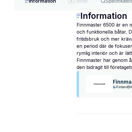
Information
Tester
Specifikatio
Information
Finnmaster 6500 är en mo
och funktionella båtar. 
fritidsbruk och mer kräv
en period där de fokuse
rymlig interiör och är lä
Finnmaster har genom åre
den bidragit till företage
Finnma
Finland
9