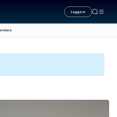
Logga in
andlare