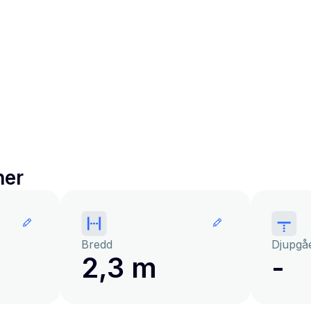
ner
Bredd
Djupgå
2,3 m
-