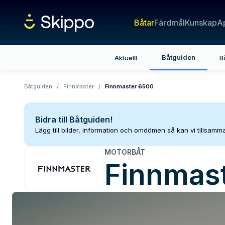
Båtar
Färdmål
Kunskap
A
Båtguiden
Aktuellt
B
Båtguiden
/
Finnmaster
/
Finnmaster 6500
Bidra till Båtguiden!
Lägg till bilder, information och omdömen så kan vi tillsam
MOTORBÅT
Finnmas