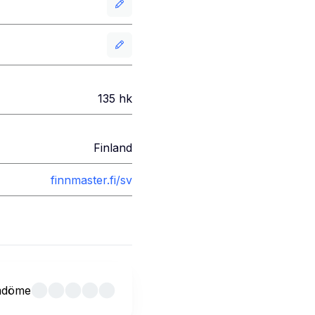
135
hk
Finland
finnmaster.fi/sv
mdöme