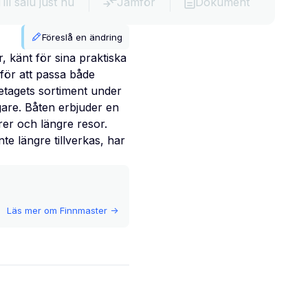
Till salu just nu
Jämför
Dokument
Föreslå en ändring
, känt för sina praktiska
för att passa både
etagets sortiment under
are. Båten erbjuder en
urer och längre resor.
e längre tillverkas, har
Läs mer om
Finnmaster
->