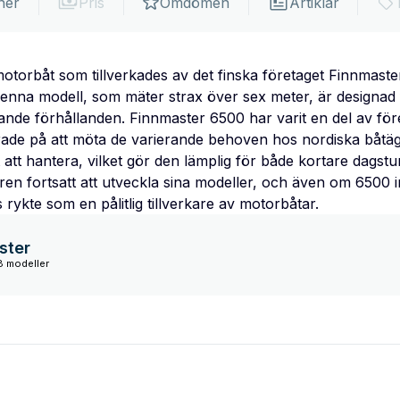
ner
Pris
Omdömen
Artiklar
torbåt som tillverkades av det finska företaget Finnmaster
Denna modell, som mäter strax över sex meter, är designad 
ande förhållanden. Finnmaster 6500 har varit en del av för
rade på att möta de varierande behoven hos nordiska båtäg
tt att hantera, vilket gör den lämplig för både kortare dagst
n fortsatt att utveckla sina modeller, och även om 6500 int
ts rykte som en pålitlig tillverkare av motorbåtar.
ster
8 modeller