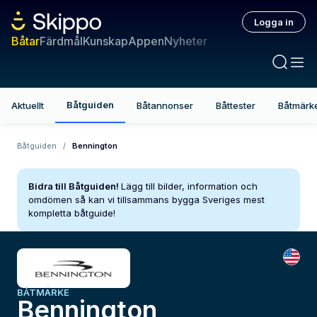
Logga in
Båtar
Färdmål
Kunskap
Appen
Nyheter
Båtguiden
Aktuellt
Båtannonser
Båttester
Båtmärk
Båtguiden
/
Bennington
Bidra till Båtguiden!
Lägg till bilder, information och
omdömen så kan vi tillsammans bygga Sveriges mest
kompletta båtguide!
BÅTMÄRKE
Bennington