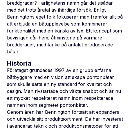
breddgrader? I ärlighetens namn går det sisådär
med det trots åratal av ihärdiga försök. Enligt
Benningtons eget folk fokuserar man framför allt på
att erbjuda en båtupplevelse som kombinerar
funktionalitet med en känsla av lyx. Ett koncept som
bevisligen går hem, åtminstone på varmare
breddgrader, med tanke på antalet producerade
båtar.
Historia
Företaget grundades 1997 av en grupp erfarna
båtbyggare med en vision att skapa pontonbåtar
som skulle sätta en ny standard för kvalitet och
design. Man rivstartade och växte snabbt och är nu
ett mycket respekterat namn inom respekterade
namnen inom segmetet pontonbåtar.
Genom åren har Bennington fortsatt att expandera
och utveckla sitt produktsortiment. De har investerat
i avancerad teknik och produktionsmetoder för att