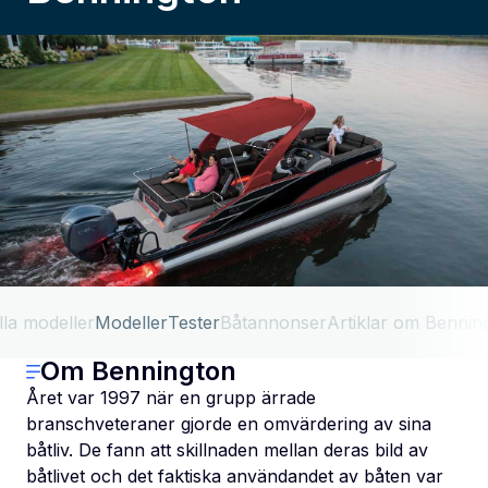
lla modeller
Modeller
Tester
Båtannonser
Artiklar om Bennin
Om Bennington
Året var 1997 när en grupp ärrade
branschveteraner gjorde en omvärdering av sina
båtliv. De fann att skillnaden mellan deras bild av
båtlivet och det faktiska användandet av båten var