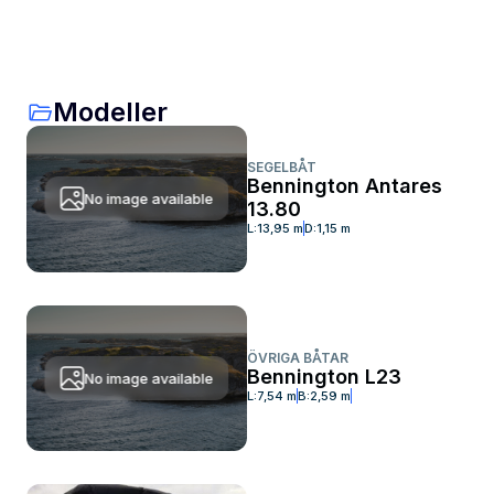
Modeller
SEGELBÅT
Bennington Antares
No image available
13.80
L:
13,95 m
D:
1,15 m
ÖVRIGA BÅTAR
Bennington L23
No image available
L:
7,54 m
B:
2,59 m