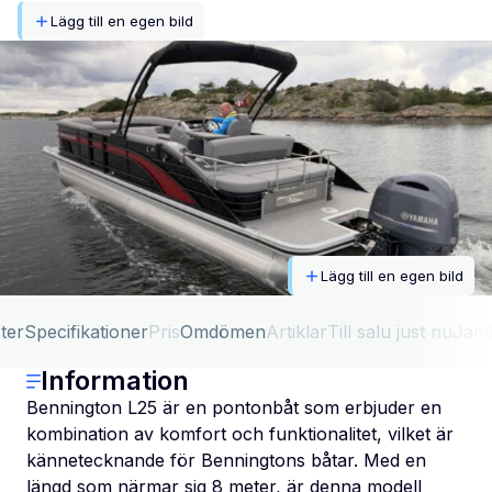
Lägg till en egen bild
Lägg till en egen bild
ter
Specifikationer
Pris
Omdömen
Artiklar
Till salu just nu
Jäm
Information
Bennington L25 är en pontonbåt som erbjuder en
kombination av komfort och funktionalitet, vilket är
kännetecknande för Benningtons båtar. Med en
längd som närmar sig 8 meter, är denna modell