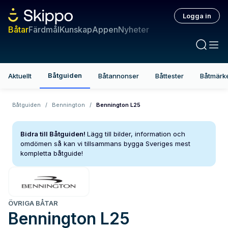
Logga in
Båtar
Färdmål
Kunskap
Appen
Nyheter
Båtguiden
Aktuellt
Båtannonser
Båttester
Båtmärk
Båtguiden
/
Bennington
/
Bennington L25
Bidra till Båtguiden!
Lägg till bilder, information och
omdömen så kan vi tillsammans bygga Sveriges mest
kompletta båtguide!
ÖVRIGA BÅTAR
Bennington
L25