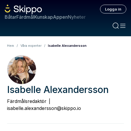
Logga in
Båtar
Färdmål
Kunskap
Appen
Nyheter
Hem
/
Våra experter
/
Isabelle Alexandersson
Isabelle Alexandersson
Färdmålsredaktör
|
isabelle.alexandersson@skippo.io