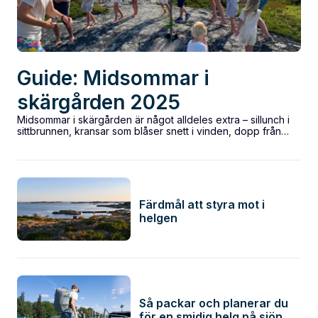
Guide: Midsommar i
skärgården 2025
Midsommar i skärgården är något alldeles extra – sillunch i
sittbrunnen, kransar som blåser snett i vinden, dopp från
solvarma bryggor och...
Färdmål att styra mot i
helgen
Så packar och planerar du
för en smidig helg på sjön