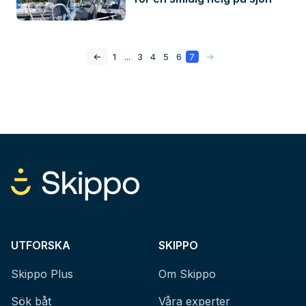
<-
1
...
3
4
5
6
7
->
UTFORSKA
SKIPPO
Skippo Plus
Om Skippo
Sök båt
Våra experter