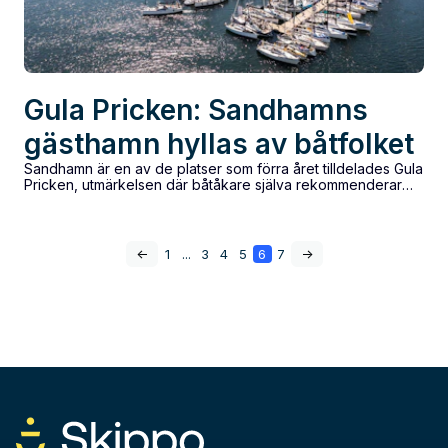
Gula Pricken: Sandhamns
gästhamn hyllas av båtfolket
Sandhamn är en av de platser som förra året tilldelades Gula
Pricken, utmärkelsen där båtåkare själva rekommenderar
sina favoritplatser. Här berättar hamnkapten...
<-
1
...
3
4
5
6
7
->