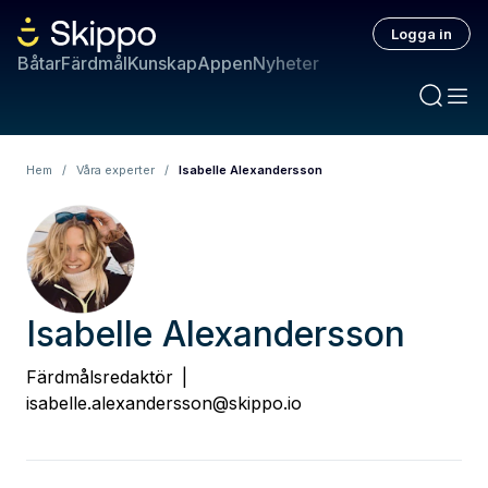
Logga in
Båtar
Färdmål
Kunskap
Appen
Nyheter
Hem
/
Våra experter
/
Isabelle Alexandersson
Isabelle Alexandersson
Färdmålsredaktör
|
isabelle.alexandersson@skippo.io