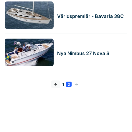
Världspremiär - Bavaria 38C
Nya Nimbus 27 Nova S
<-
1
2
->