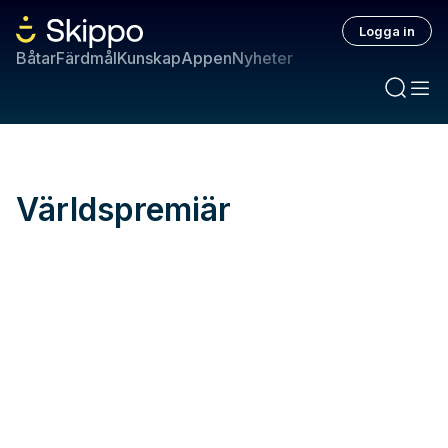
Logga in
Båtar
Färdmål
Kunskap
Appen
Nyheter
Världspremiär