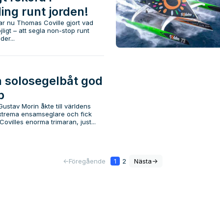
ng runt jorden!
har nu Thomas Coville gjort vad
ligt – att segla non-stop runt
er...
 solosegelbåt god
p
Gustav Morin åkte till världens
extrema ensamseglare och fick
villes enorma trimaran, just...
<-
Föregående
1
2
Nästa
->