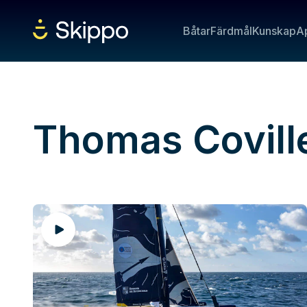
Båtar
Färdmål
Kunskap
A
Thomas Covill