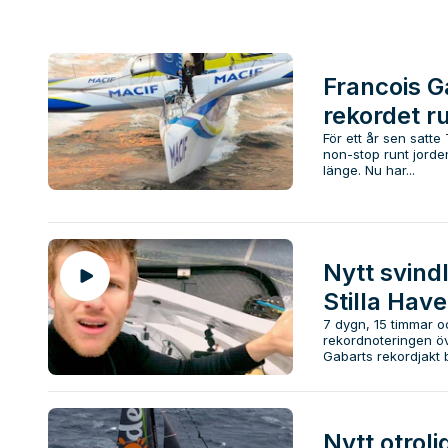
Francois G
rekordet ru
För ett år sen satte
non-stop runt jorde
länge. Nu har...
Nytt svind
Stilla Have
7 dygn, 15 timmar o
rekordnoteringen öv
Gabarts rekordjakt b
Nytt otroli