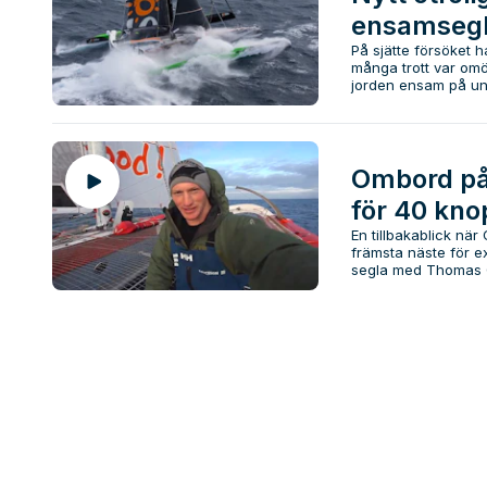
ensamsegli
På sjätte försöket 
många trott var omöj
jorden ensam på und
Ombord på
för 40 kno
En tillbakablick när 
främsta näste för 
segla med Thomas Co