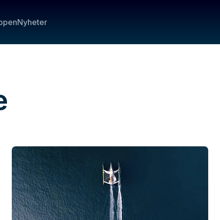
ppen
Nyheter
e