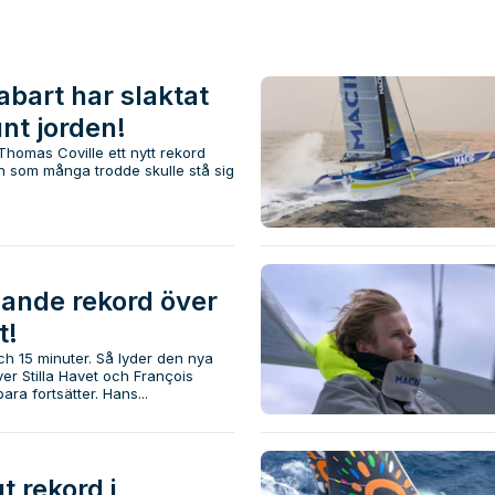
abart har slaktat
nt jorden!
 Thomas Coville ett nytt rekord
n som många trodde skulle stå sig
lande rekord över
t!
ch 15 minuter. Så lyder den nya
er Stilla Havet och François
ara fortsätter. Hans...
gt rekord i