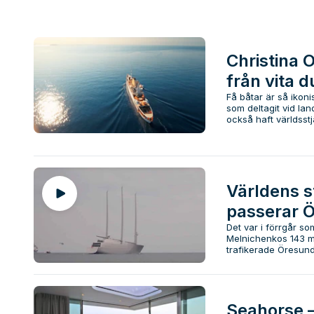
Christina 
från vita 
Få båtar är så ikon
som deltagit vid la
också haft världsstj
Världens s
passerar 
Det var i förrgår s
Melnichenkos 143 me
trafikerade Öresund.
Seahorse –