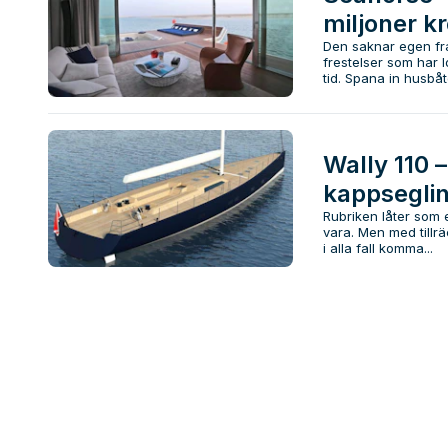
miljoner k
Den saknar egen fr
frestelser som har l
tid. Spana in husbåte
Wally 110 –
kappsegli
Rubriken låter som 
vara. Men med tillr
i alla fall komma...