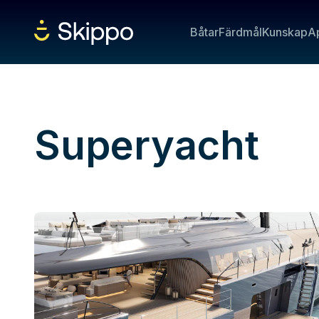
Båtar
Färdmål
Kunskap
A
Superyacht