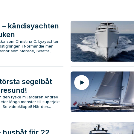
O – kändisyachten
duken
iska som Christina O. Lyxyachten
ndstigningen i Normandie men
ärnor som Monroe, Sinatra,...
törsta segelbåt
Öresund!
om den ryske miljardären Andrey
ter långa monster till superjakt
 Se videoklippet! När den...
 husbåt för 22