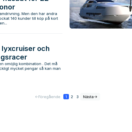
ronor
amdrivning. Men den har andra
ockat 140 kunder till köp på kort
n...
 lyxcruiser och
ngsracer
en omöjlig kombination . Det må
äckligt mycket pengar så kan man
<-
Föregående
1
2
3
Nästa
->