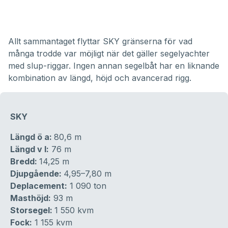
Allt sammantaget flyttar SKY gränserna för vad
många trodde var möjligt när det gäller segelyachter
med slup-riggar. Ingen annan segelbåt har en liknande
kombination av längd, höjd och avancerad rigg.
SKY
Längd ö a:
80,6 m
Längd v l:
76 m
Bredd:
14,25 m
Djupgående:
4,95–7,80 m
Deplacement:
1 090 ton
Masthöjd:
93 m
Storsegel:
1 550 kvm
Fock:
1 155 kvm