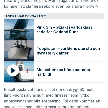
rekord gällande höjden. Men frågan är om inte SKY
kommer att slå flera rekord även på andra fronter?
ANDRA HAR OCKSÅ LÄST:
Pink Gin – lyxjakt i världsklass
redo för Gotland Runt
Topplistan – världens största och
dyraste lyxjakter
Melnichenkos båda monster i
närbild!
Enkelt beskrivet handlar det om en drygt 80 meter
lång yacht i aluminium med finesser som lyftköl
anpassningsbar vikt-fördelning. Till detta kommer en
specialdesignad kolfibermast samt bom och ett