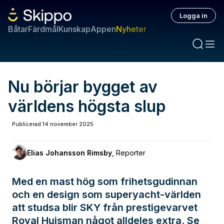
Logga in
Båtar
Färdmål
Kunskap
Appen
Nyheter
Nu börjar bygget av
världens högsta slup
Publicerad
14 november 2025
Elias Johansson Rimsby
,
Reporter
Med en mast hög som frihetsgudinnan
och en design som superyacht-världen
att studsa blir SKY från prestigevarvet
Royal Huisman något alldeles extra. Se