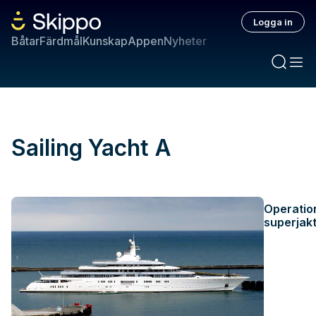
Logga in
Båtar
Färdmål
Kunskap
Appen
Nyheter
Sailing Yacht A
Operatio
superjakt