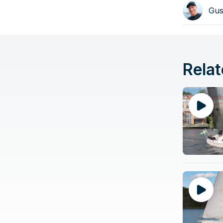
Gus
Relat