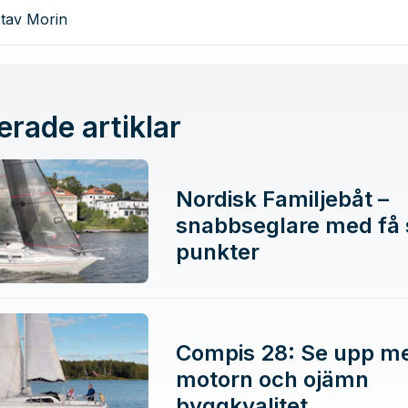
tav Morin
erade artiklar
Nordisk Familjebåt –
snabbseglare med få
punkter
Compis 28: Se upp m
motorn och ojämn
byggkvalitet