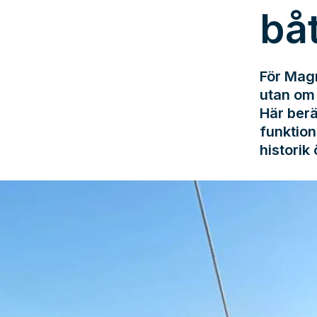
bå
För Magn
utan om 
Här berä
funktion
historik 