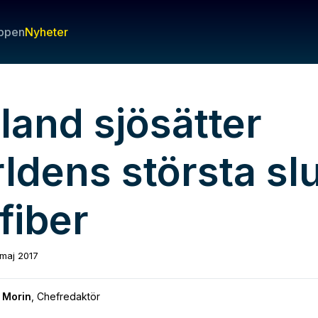
ppen
Nyheter
land sjösätter
ldens största slu
fiber
 maj 2017
 Morin
,
Chefredaktör