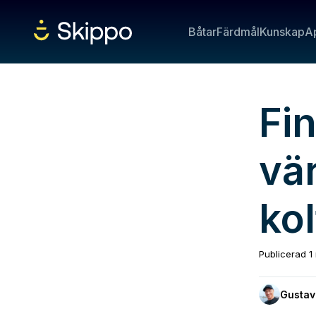
Båtar
Färdmål
Kunskap
A
Fin
vär
kol
Publicerad
1
Gustav