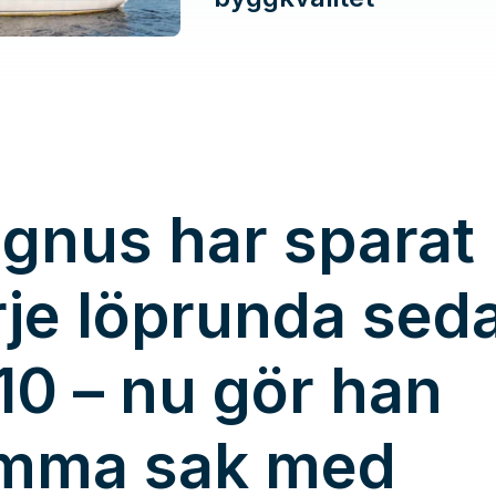
gnus har sparat
rje löprunda sed
10 – nu gör han
mma sak med