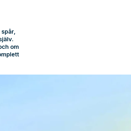
 spår,
jälv.
 och om
omplett