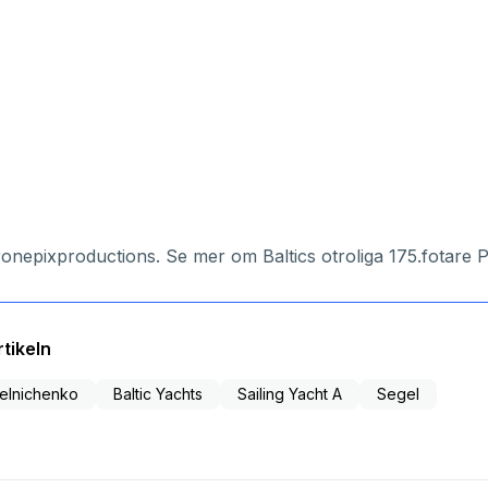
onepixproductions
. Se mer om
Baltics otroliga 175.fotare 
tikeln
elnichenko
Baltic Yachts
Sailing Yacht A
Segel