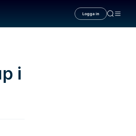
Logga in
p i