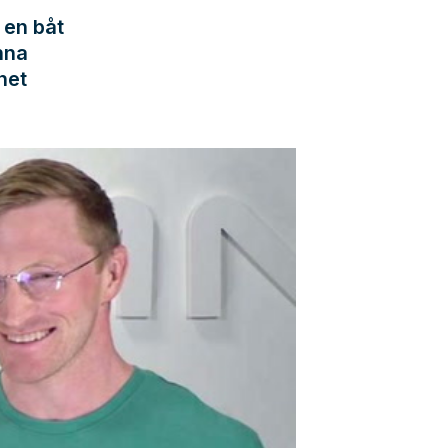
 en båt
nna
net