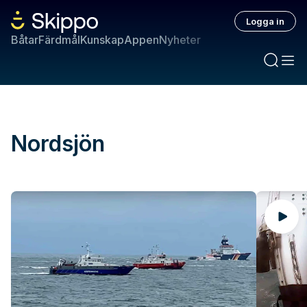
Logga in
Båtar
Färdmål
Kunskap
Appen
Nyheter
Nordsjön