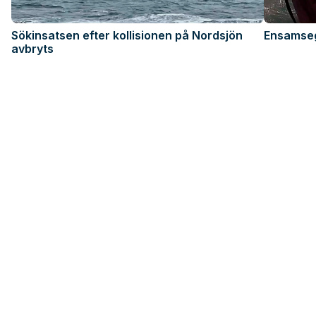
Sökinsatsen efter kollisionen på Nordsjön
Ensamsegl
avbryts