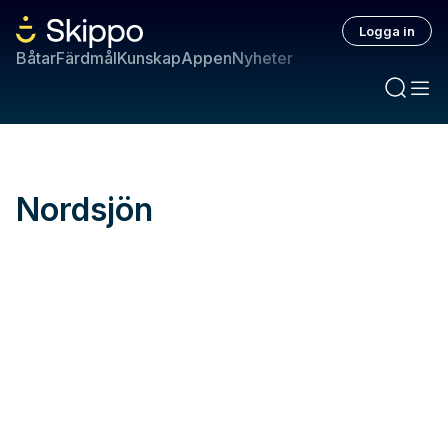
Logga in
Båtar
Färdmål
Kunskap
Appen
Nyheter
Nordsjön