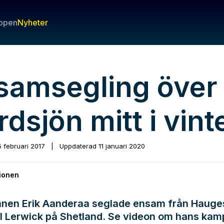
ppen
Nyheter
samsegling över
dsjön mitt i vint
5 februari 2017
|
Uppdaterad
11 januari 2020
ionen
nen Erik Aanderaa seglade ensam från Hauge
ll Lerwick på Shetland. Se videon om hans kam