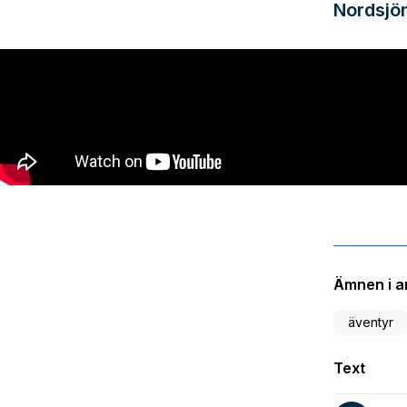
Nordsjö
Ämnen i ar
äventyr
Text