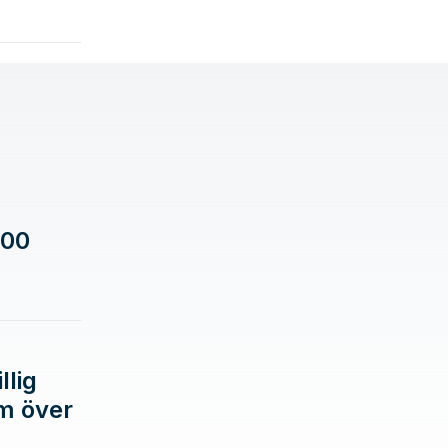
500
llig
m över