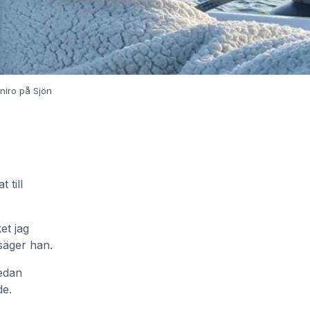
niro på Sjön
 till
et jag
 säger han.
edan
de.