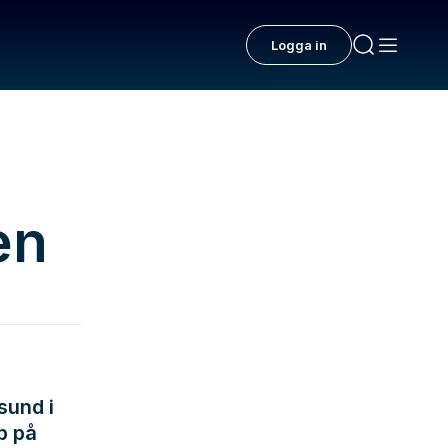
Logga in
en
sund i
p på