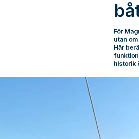
bå
För Magn
utan om 
Här berä
funktion
historik 