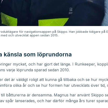
oduktägare för navigationsappen på Skippo. Han jobbade tidigare på E
t med och utvecklat appen sedan 2015.
 känsla som löprundorna
inger mycket, och har gjort det länge. I Runkeeper, kopplat
nns varje löprunda sparad sedan 2010.
r det är väldigt roligt att kunna gå tillbaka och se hur myck
jämföra olika år och se hur formen har utvecklats över tid,
 till båtturerna är densamma. Magnus har använt Skippo s
 av spår lanserades, och har därför många års turer spara