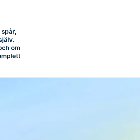
 spår,
jälv.
 och om
omplett