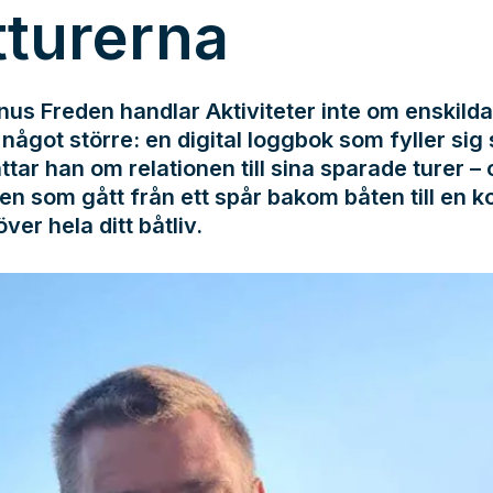
tturerna
us Freden handlar Aktiviteter inte om enskilda
något större: en digital loggbok som fyller sig s
ttar han om relationen till sina sparade turer –
en som gått från ett spår bakom båten till en k
över hela ditt båtliv.