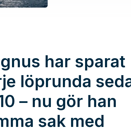
gnus har sparat
rje löprunda sed
10 – nu gör han
mma sak med