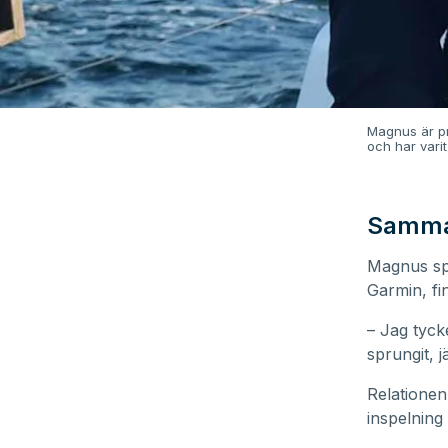
Magnus är pr
och har vari
Samma
Magnus spr
Garmin, fi
– Jag tycke
sprungit, 
Relationen
inspelning