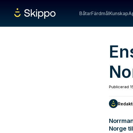
Båtar
Färdmål
Kunskap
A
En
Nor
Publicerad
1
Redakt
Norrman
Norge ti