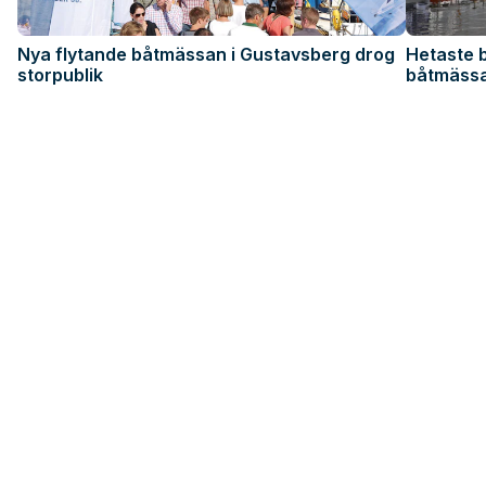
Nya flytande båtmässan i Gustavsberg drog
Hetaste b
storpublik
båtmäss