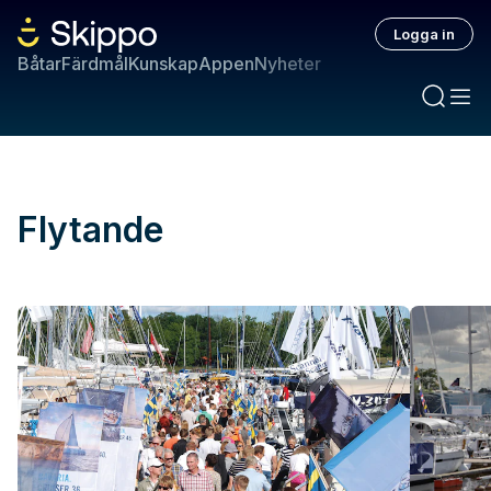
Logga in
Båtar
Färdmål
Kunskap
Appen
Nyheter
Flytande