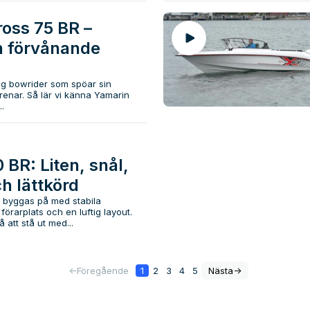
oss 75 BR –
h förvånande
ig bowrider som spöar sin
renar. Så lär vi känna Yamarin
.
 BR: Liten, snål,
h lättkörd
 byggas på med stabila
örarplats och en luftig layout.
 att stå ut med...
<-
Föregående
1
2
3
4
5
Nästa
->