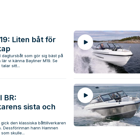
9: Liten båt för
kap
il dagtursbåt som gör sig bäst på
 lär vi känna Bayliner M19. Se
alar sitt...
I BR:
karens sista och
t gick den klassiska båttillverkaren
rs. Dessförinnan hann Hamnen
som skulle...