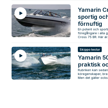
Yamarin Cr
sportig oc
förnuftig
En potent och sport
föregångare i alla g
Cross 75 BR. Här är..
Skippo testar
Yamarin 50
praktisk oc
Rubriken kan sedan
köregenskaper, bra f
Men det gäller också