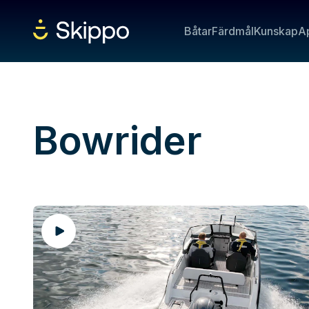
Båtar
Färdmål
Kunskap
A
Bowrider