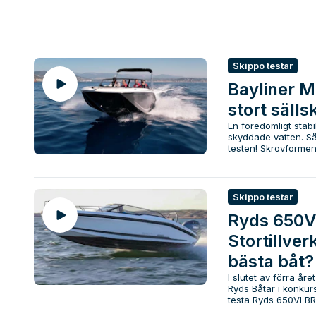
Skippo testar
Bayliner M1
stort sälls
En föredömligt stab
skyddade vatten. Så
testen! Skrovformen t
Skippo testar
Ryds 650V
Stortillver
bästa båt?
I slutet av förra åre
Ryds Båtar i konku
testa Ryds 650VI BR 