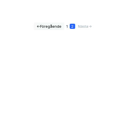
<-
Föregående
1
2
Nästa
->