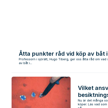
Åtta punkter råd vid köp av båt 
Professorn i sjörätt, Hugo Tiberg, ger oss åtta råd om vad s
av båt i...
Vilket ans
besiktnin
Nu är det många so
köper. Läs vad som 
på...