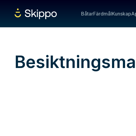
Båtar
Färdmål
Kunskap
A
Besiktningsm