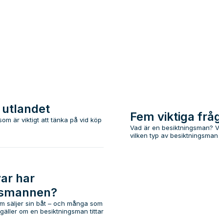
i utlandet
Fem viktiga frå
om är viktigt att tänka på vid köp
Vad är en besiktningsman? Va
vilken typ av besiktningsman j
var har
gsmannen?
m säljer sin båt – och många som
gäller om en besiktningsman tittar