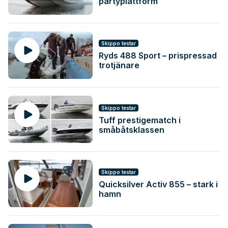
partyplattform
Skippo testar
Ryds 488 Sport – prispressad
trotjänare
Skippo testar
Tuff prestigematch i
småbåtsklassen
Skippo testar
Quicksilver Activ 855 – stark i
hamn