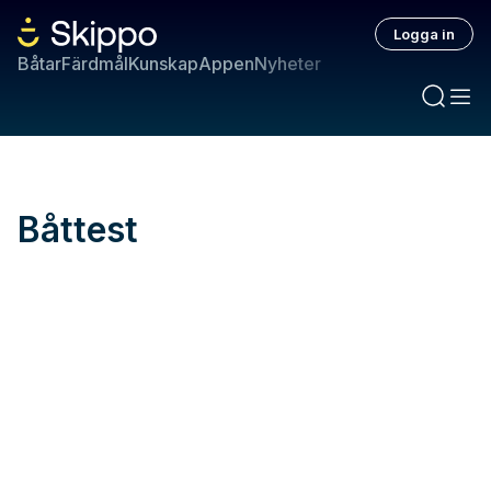
Logga in
Båtar
Färdmål
Kunskap
Appen
Nyheter
Båttest