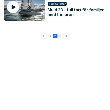
Skippo testar
Multi 23 – full fart för familjen
med trimaran
<-
1
2
3
->