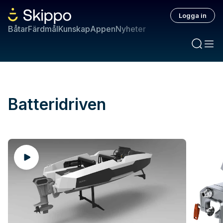
Logga in
Båtar
Färdmål
Kunskap
Appen
Nyheter
Batteridriven