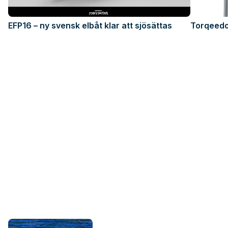
EFP16 – ny svensk elbåt klar att sjösättas
Torqeedo