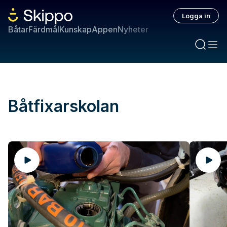
Logga in
Båtar
Färdmål
Kunskap
Appen
Nyheter
Båtfixarskolan