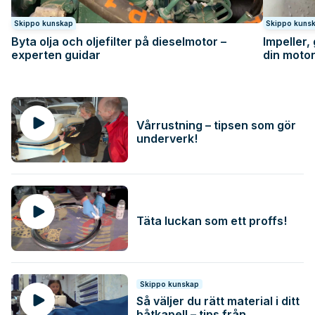
Skippo kunskap
Skippo kuns
Byta olja och oljefilter på dieselmotor –
Impeller,
experten guidar
din motor
Vårrustning – tipsen som gör
underverk!
Täta luckan som ett proffs!
Skippo kunskap
Så väljer du rätt material i ditt
båtkapell – tips från