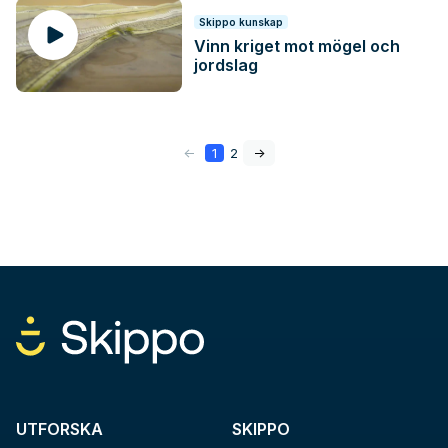
Skippo kunskap
Vinn kriget mot mögel och
jordslag
<-
1
2
->
UTFORSKA
SKIPPO