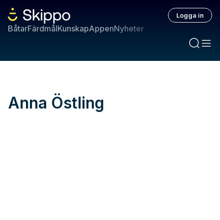
Logga in
Båtar
Färdmål
Kunskap
Appen
Nyheter
Anna Östling