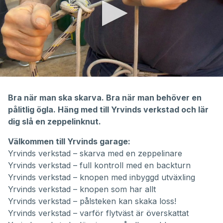
0
seconds
of
Bra när man ska skarva. Bra när man behöver en
2
pålitlig ögla. Häng med till Yrvinds verkstad och lär
minutes,
42
dig slå en zeppelinknut.
seconds
Välkommen till Yrvinds garage:
Yrvinds verkstad – skarva med en zeppelinare
Yrvinds verkstad – full kontroll med en backturn
Yrvinds verkstad – knopen med inbyggd utväxling
Yrvinds verkstad –
knopen som har allt
Yrvinds verkstad – pålsteken kan skaka loss!
Yrvinds verkstad – varför flytväst är överskattat