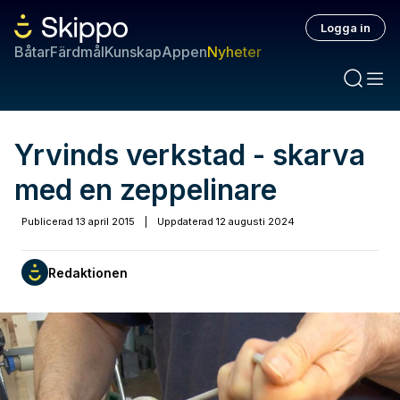
Logga in
Båtar
Färdmål
Kunskap
Appen
Nyheter
Yrvinds verkstad - skarva
med en zeppelinare
Publicerad
13 april 2015
|
Uppdaterad
12 augusti 2024
Redaktionen