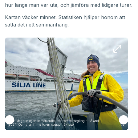
hur länge man var ute, och jämföra med tidigare turer.
Kartan väcker minnet. Statistiken hjälper honom att
sätta det i ett sammanhang.
Från Magnus egen kamerarulle – en sommarsegling till Åland
Frå
2024. Och visst finns turen sparad i Skippo.
1/5
2024