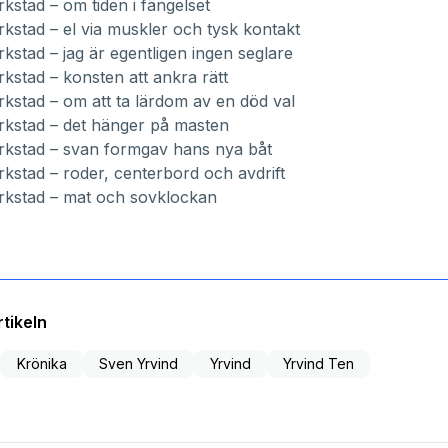
rkstad – om tiden i fängelset
rkstad – el via muskler och tysk kontakt
rkstad – jag är egentligen ingen seglare
rkstad – konsten att ankra rätt
rkstad – om att ta lärdom av en död val
rkstad – det hänger på masten
rkstad – svan formgav hans nya båt
rkstad – roder, centerbord och avdrift
rkstad – mat och sovklockan
tikeln
Krönika
Sven Yrvind
Yrvind
Yrvind Ten