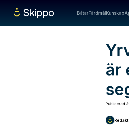
Båtar
Färdmål
Kunskap
A
Yr
är
se
Publicerad
3
Redakt