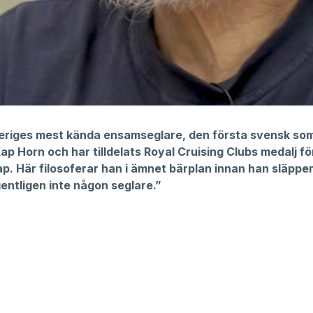
eriges mest kända ensamseglare, den första svensk s
p Horn och har tilldelats Royal Cruising Clubs medalj fö
p. Här filosoferar han i ämnet bärplan innan han släppe
entligen inte någon seglare.”