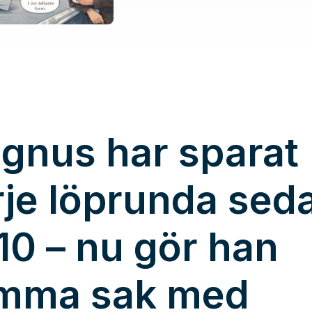
båtbranschen!”
gnus har sparat
rje löprunda sed
10 – nu gör han
mma sak med