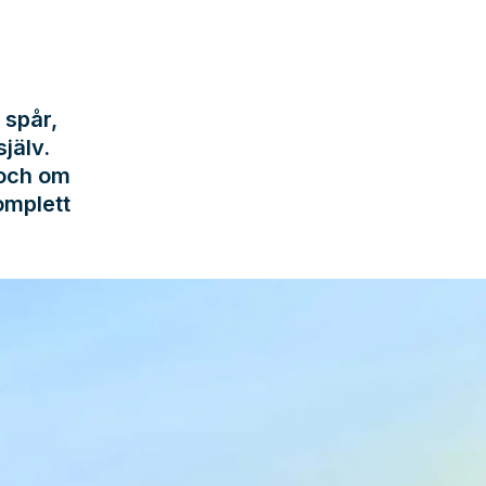
 spår,
jälv.
 och om
omplett