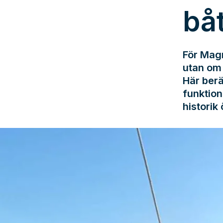
bå
För Magn
utan om 
Här berä
funktion
historik 