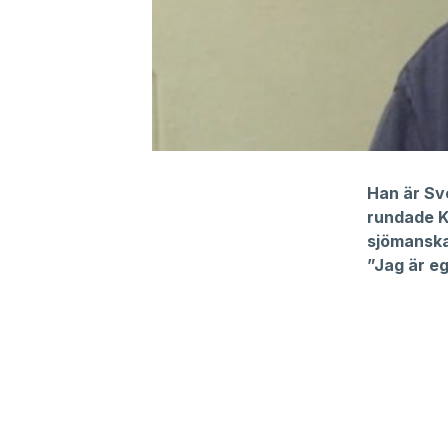
0
seconds
of
Han är Sv
2
rundade Ka
minutes,
4
sjömanska
seconds
Volume
”Jag är eg
90%