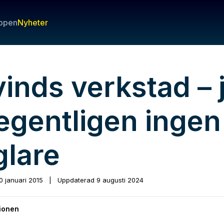
ppen
Nyheter
vinds verkstad – 
 egentligen ingen
glare
0 januari 2015
|
Uppdaterad
9 augusti 2024
ionen