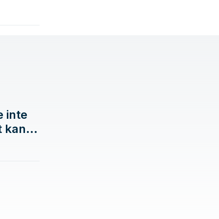
t kan
a