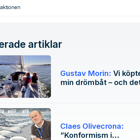
aktionen
erade artiklar
Gustav Morin:
Vi köpte inte
min drömbåt – och de
ha varit vårt livs bäst
båtköp
Claes Olivecrona:
”Konformism i