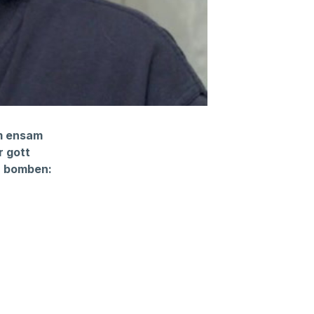
om ensam
r gott
r bomben: