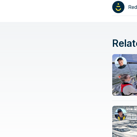
Red
Relat