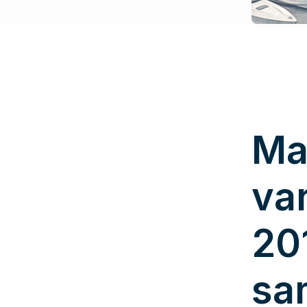
Ma
va
20
sa