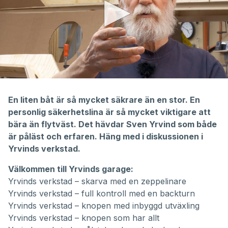
0
seconds
of
En liten båt är så mycket säkrare än en stor. En
9
personlig säkerhetslina är så mycket viktigare att
minutes,
35
bära än flytväst. Det hävdar Sven Yrvind som både
seconds
är påläst och erfaren. Häng med i diskussionen i
Yrvinds verkstad.
Välkommen till Yrvinds garage:
Yrvinds verkstad – skarva med en zeppelinare
Yrvinds verkstad – full kontroll med en backturn
Yrvinds verkstad – knopen med inbyggd utväxling
Yrvinds verkstad –
knopen som har allt