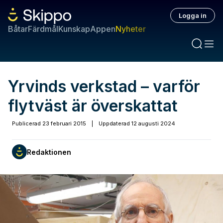
Logga in
Båtar
Färdmål
Kunskap
Appen
Nyheter
Yrvinds verkstad – varför
flytväst är överskattat
Publicerad
23 februari 2015
|
Uppdaterad
12 augusti 2024
Redaktionen