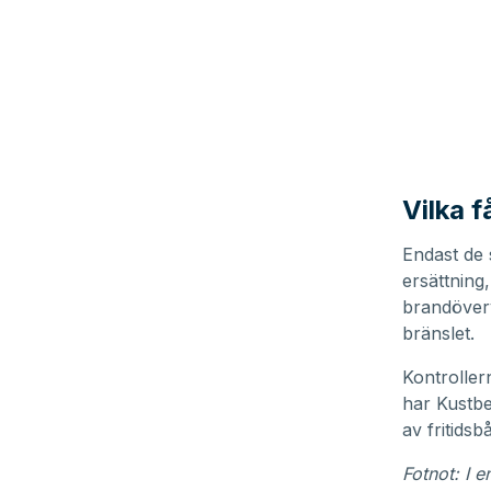
Vilka 
Endast de 
ersättning
brandöverv
bränslet.
Kontrolle
har Kustbe
av fritidsbå
Fotnot: I e