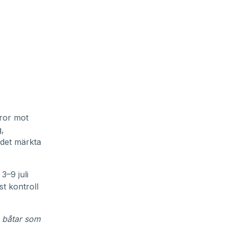
aror mot
g,
 det märkta
–9 juli
t kontroll
a båtar som