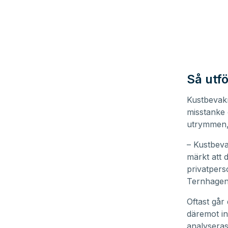
Så utfö
Kustbevakn
misstanke o
utrymmen, 
– Kustbeva
märkt att 
privatpers
Ternhagen
Oftast går
däremot in
analyseras