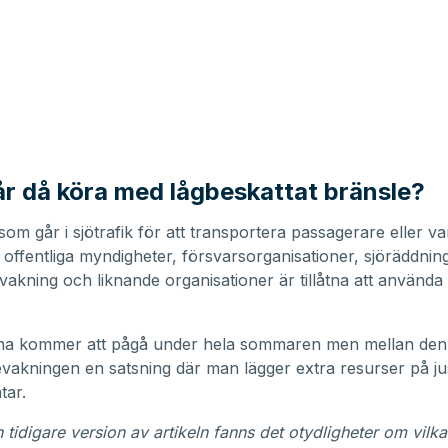
får då köra med lågbeskattat bränsle?
som går i sjötrafik för att transportera passagerare eller v
, offentliga myndigheter, försvarsorganisationer, sjöräddnin
akning och liknande organisationer är tillåtna att använda
rna kommer att pågå under hela sommaren men mellan den 3
vakningen en satsning där man lägger extra resurser på jus
tar.
n tidigare version av artikeln fanns det otydligheter om vilk