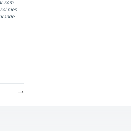
tar som
esel men
varande