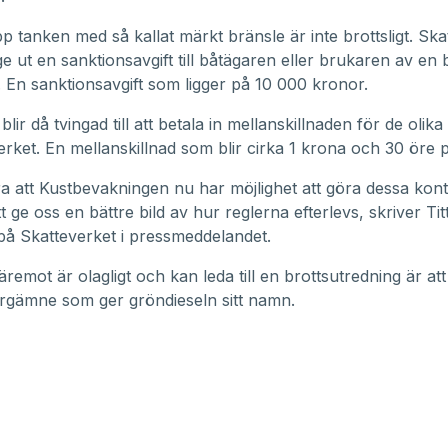
pp tanken med så kallat märkt bränsle är inte brottsligt. Ska
e ut en sanktionsavgift till båtägaren eller brukaren av en
. En sanktionsavgift som ligger på 10 000 kronor.
lir då tvingad till att betala in mellanskillnaden för de olik
verket. En mellanskillnad som blir cirka 1 krona och 30 öre pe
ra att Kustbevakningen nu har möjlighet att göra dessa kontr
ge oss en bättre bild av hur reglerna efterlevs, skriver Titt
å Skatteverket i pressmeddelandet.
remot är olagligt och kan leda till en brottsutredning är att
ärgämne som ger gröndieseln sitt namn.