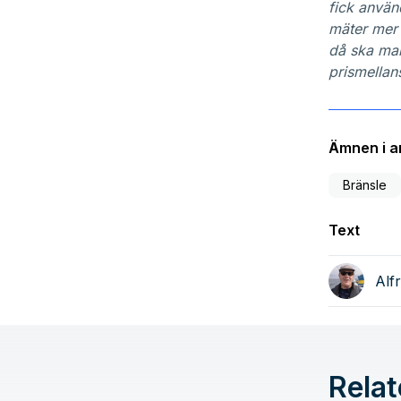
fick använ
mäter mer 
då ska man
prismellan
Ämnen i ar
Bränsle
Text
Alf
Relat