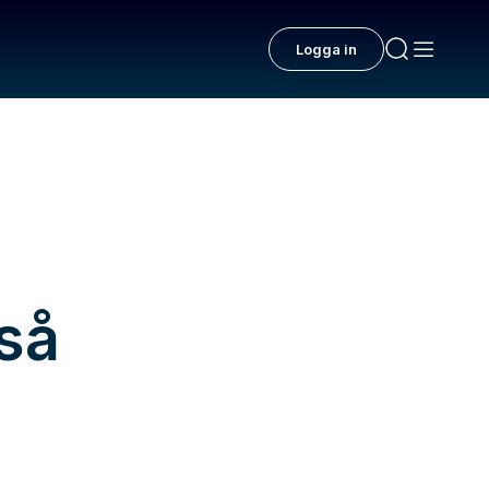
Logga in
 så