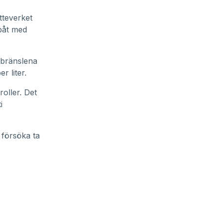
tteverket
 båt med
a bränslena
r liter.
oller. Det
i
 försöka ta