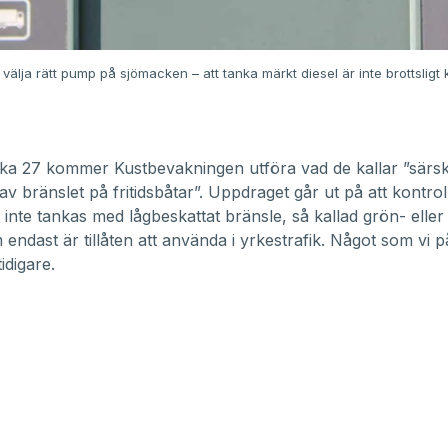
t välja rätt pump på sjömacken – att tanka märkt diesel är inte brottsligt ka
cka 27 kommer
Kustbevakningen
utföra vad de kallar ”särsk
av bränslet på fritidsbåtar”. Uppdraget går ut på att kontrol
r inte tankas med lågbeskattat bränsle, så kallad grön- elle
m endast är tillåten att använda i yrkestrafik. Något som v
tidigare
.