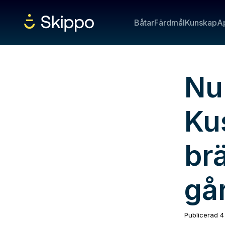
Båtar
Färdmål
Kunskap
A
Nu
Ku
brä
går
Publicerad
4