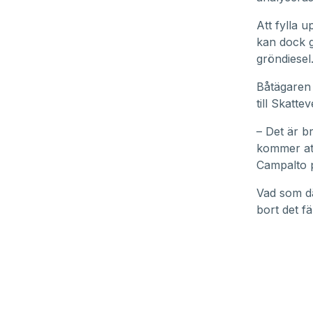
Att fylla u
kan dock g
gröndiesel
Båtägaren b
till Skatte
– Det är b
kommer att 
Campalto p
Vad som dä
bort det f