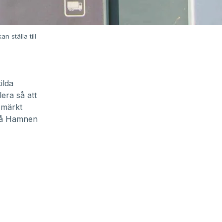
n ställa till
ilda
lera så att
r märkt
i på Hamnen