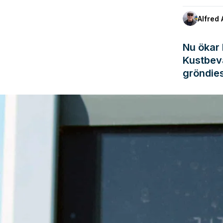
Alfred 
Nu ökar 
Kustbeva
gröndiese