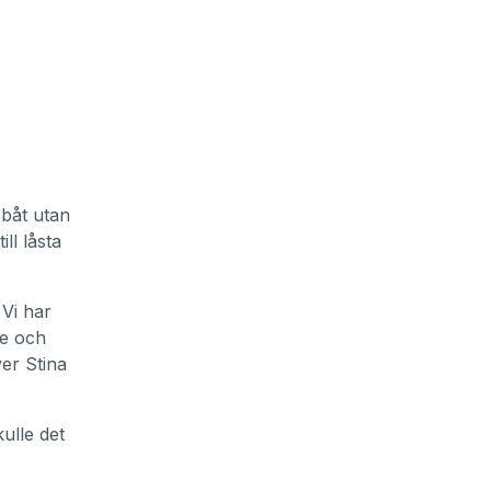
sbåt utan
ill låsta
 Vi har
re och
er Stina
ulle det