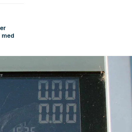
ger
r med