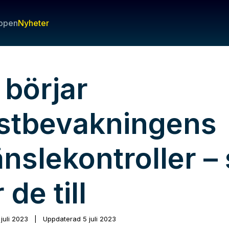
ppen
Nyheter
 börjar
stbevakningens
nslekontroller –
 de till
 juli 2023
|
Uppdaterad
5 juli 2023