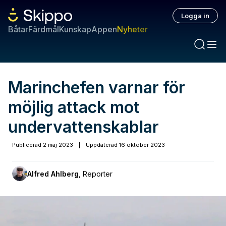
Logga in
Båtar
Färdmål
Kunskap
Appen
Nyheter
Marinchefen varnar för
möjlig attack mot
undervattenskablar
Publicerad
2 maj 2023
|
Uppdaterad
16 oktober 2023
Alfred Ahlberg
,
Reporter