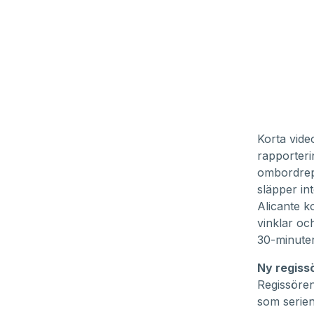
Korta vide
rapporteri
ombordrep
släpper in
Alicante 
vinklar oc
30-minute
Ny regiss
Regissören
som serien