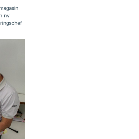
omagasin
en ny
ringschef