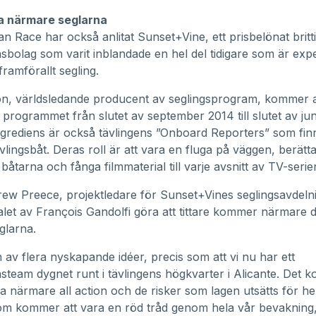
 närmare seglarna
n Race har också anlitat Sunset+Vine, ett prisbelönat britti
sbolag som varit inblandade en hel del tidigare som är exp
framförallt segling.
on, världsledande producent av seglingsprogram, kommer a
programmet från slutet av september 2014 till slutet av juni
ingrediens är också tävlingens ”Onboard Reporters” som fi
ävlingsbåt. Deras roll är att vara en fluga på väggen, berät
båtarna och fånga filmmaterial till varje avsnitt av TV-serie
rew Preece, projektledare för Sunset+Vines seglingsavdeln
et av François Gandolfi göra att tittare kommer närmare d
seglarna.
n av flera nyskapande idéer, precis som att vi nu har ett
steam dygnet runt i tävlingens högkvarter i Alicante. Det 
na närmare all action och de risker som lagen utsätts för hel
om kommer att vara en röd tråd genom hela vår bevakning