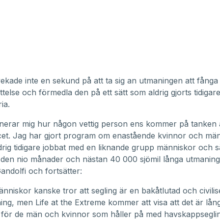
vekade inte en sekund på att ta sig an utmaningen att fånga
telse och förmedla den på ett sätt som aldrig gjorts tidigare
oria.
inerar mig hur någon vettig person ens kommer på tanken 
cet. Jag har gjort program om enastående kvinnor och män 
ldrig tidigare jobbat med en liknande grupp människor och sä
 den nio månader och nästan 40 000 sjömil långa utmaning
andolfi och fortsätter:
änniskor kanske tror att segling är en bakåtlutad och civili
ning, men Life at the Extreme kommer att visa att det är lån
 för de män och kvinnor som håller på med havskappseglin