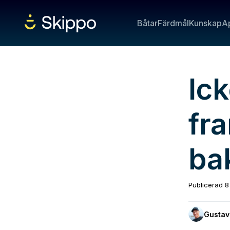
Båtar
Färdmål
Kunskap
A
Ic
fr
ba
Publicerad
8
Gustav