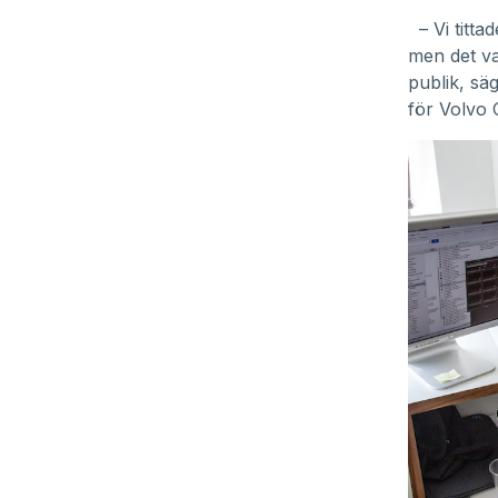
– Vi titta
men det va
publik, s
för Volvo