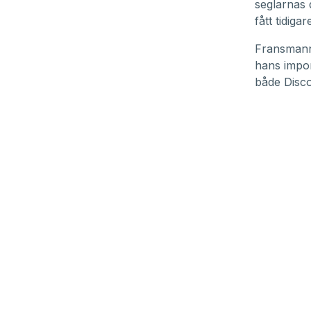
seglarnas 
fått tidiga
Fransmanne
hans impon
både Disc