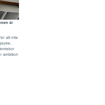
 men är
ör att inte
 psyke.
änniskor
år ambition