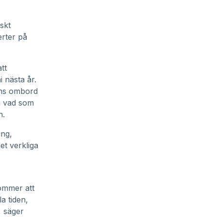
skt
erter på
tt
 nästa år.
nns ombord
ta vad som
n.
ing,
et verkliga
kommer att
a tiden,
, säger