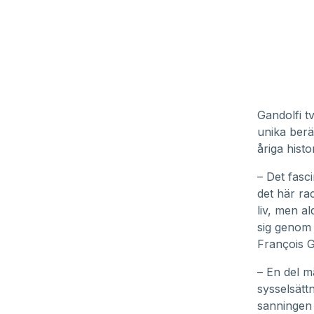
Gandolfi t
unika berät
åriga hist
– Det fasc
det här ra
liv, men a
sig genom
François G
– En del m
sysselsätt
sanningen