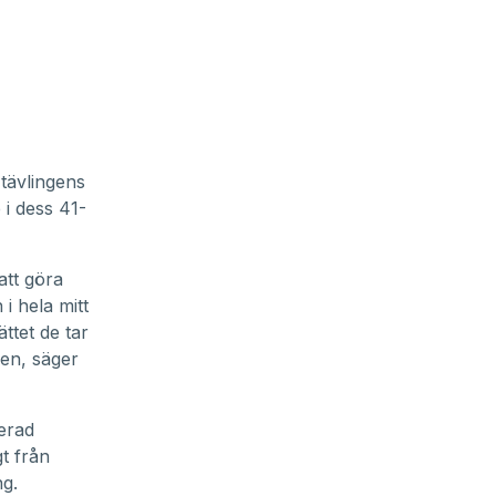
 tävlingens
 i dess 41-
att göra
i hela mitt
ttet de tar
en, säger
serad
gt från
g.