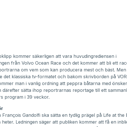
oklipp kommer säkerligen att vara huvudingrediensen i
ngen från Volvo Ocean Race och det kommer att bli ett rac
ortrarna om vem som kan producera mest och bäst. Me
te det klassiska tv-formatet och bakom skrivborden på VOR
kommer man i vanlig ordning att peppra båtarna med önsk
h därefter sätta ihop reportrarnas reportage till ett samm
rs program i 39 veckor.
ör
 François Gandolfi ska sätta en tydlig prägel på Life at the
 heter. Ledningen säger att publiken kommer att få en inbli