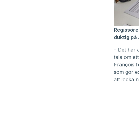
Regissören
duktig på 
– Det här 
tala om et
François 
som gör ex
att locka 