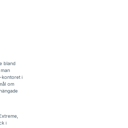
e bland
n man
-kontoret i
emål om
anhängade
 Extreme,
ck i