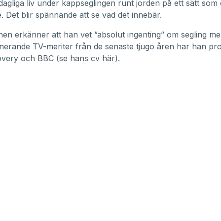
dagliga liv under kappseglingen runt jorden på ett sätt som 
re. Det blir spännande att se vad det innebär.
n erkänner att han vet ”absolut ingenting” om segling me
erande TV-meriter från de senaste tjugo åren har han pro
overy och BBC (
se hans cv här
).