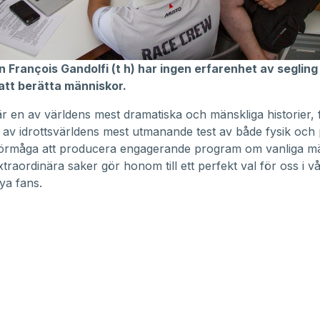
 François Gandolfi (t h) har ingen erfarenhet av segling
att berätta människor.
är en av världens mest dramatiska och mänskliga historier, f
t av idrottsvärldens mest utmanande test av både fysik och
förmåga att producera engagerande program om vanliga m
traordinära saker gör honom till ett perfekt val för oss i v
nya fans.