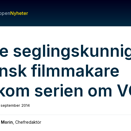
ppen
Nyheter
ke seglingskunni
ansk filmmakare
kom serien om 
 september 2014
 Morin
,
Chefredaktör