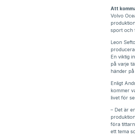
Att komma
Volvo Ocea
produktion
sport och 
Leon Seft
producera 
En viktig 
på varje t
händer på 
Enligt And
kommer val
livet för 
– Det är e
produktion
föra tittar
ett tema s