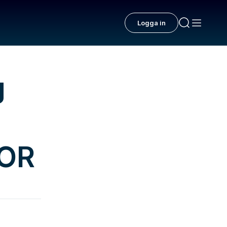
Logga in
g
VOR