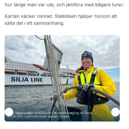
hur länge man var ute, och jämföra med tidigare turer.
Kartan väcker minnet. Statistiken hjälper honom att
sätta det i ett sammanhang.
Från Magnus egen kamerarulle – en sommarsegling till Åland
Frå
2024. Och visst finns turen sparad i Skippo.
1/5
2024