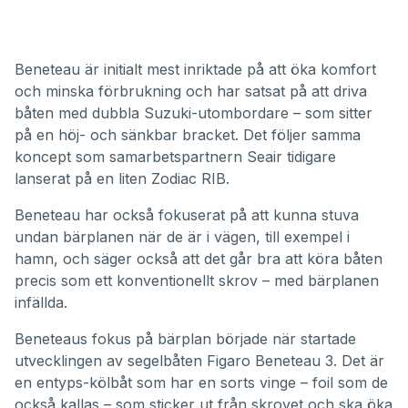
Beneteau är initialt mest inriktade på att öka komfort
och minska förbrukning och har satsat på att driva
båten med dubbla Suzuki-utombordare – som sitter
på en höj- och sänkbar bracket. Det följer samma
koncept som samarbetspartnern
Seair tidigare
lanserat på en liten Zodiac RIB
.
Beneteau har också fokuserat på att kunna stuva
undan bärplanen när de är i vägen, till exempel i
hamn, och säger också att det går bra att köra båten
precis som ett konventionellt skrov – med bärplanen
infällda.
Beneteaus fokus på bärplan började när startade
utvecklingen av segelbåten
Figaro Beneteau 3
. Det är
en entyps-kölbåt som har en sorts vinge – foil som de
också kallas – som sticker ut från skrovet och ska öka