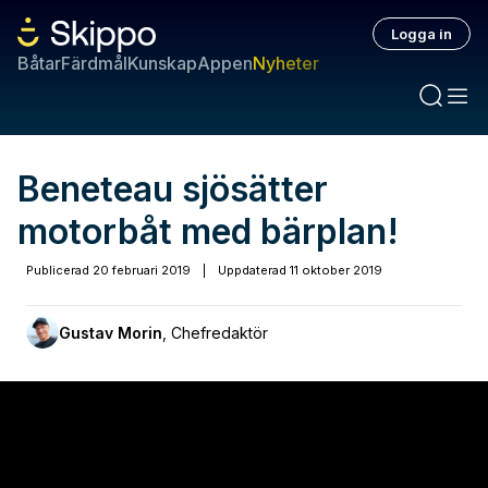
Logga in
Båtar
Färdmål
Kunskap
Appen
Nyheter
Beneteau sjösätter
motorbåt med bärplan!
Publicerad
20 februari 2019
|
Uppdaterad
11 oktober 2019
Gustav Morin
,
Chefredaktör