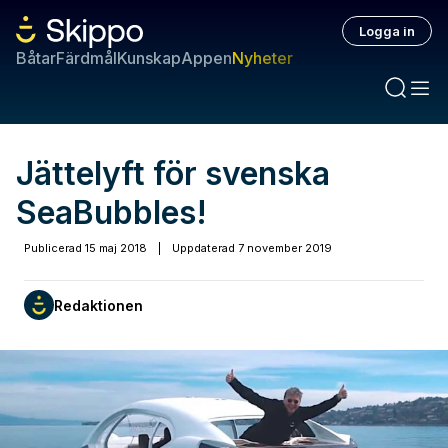
Logga in
Båtar
Färdmål
Kunskap
Appen
Nyheter
Jättelyft för svenska
SeaBubbles!
Publicerad
15 maj 2018
|
Uppdaterad
7 november 2019
Redaktionen