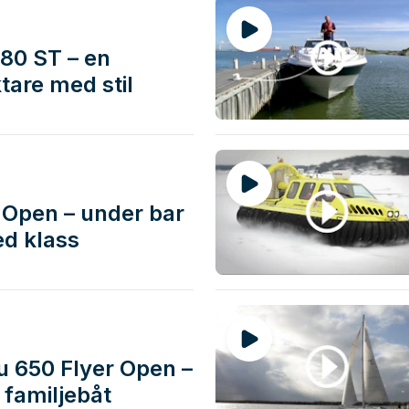
880 ST – en
tare med stil
 Open – under bar
d klass
 650 Flyer Open –
 familjebåt