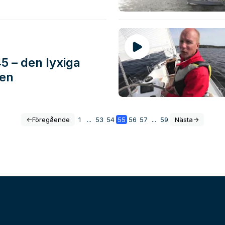
5 – den lyxiga
ren
<-
Föregående
1
...
53
54
55
56
57
...
59
Nästa
->