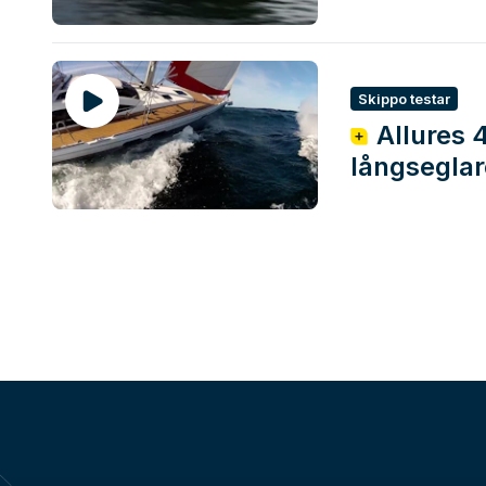
Skippo testar
Allures 4
långsegla