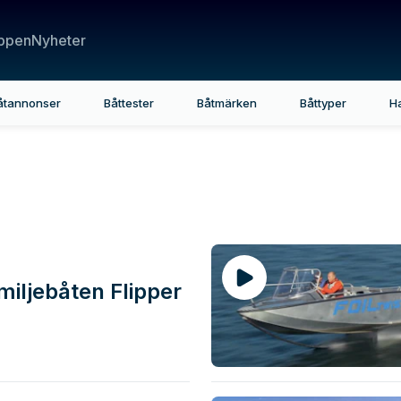
ppen
Nyheter
åtannonser
Båttester
Båtmärken
Båttyper
H
ande båttester o
miljebåten Flipper