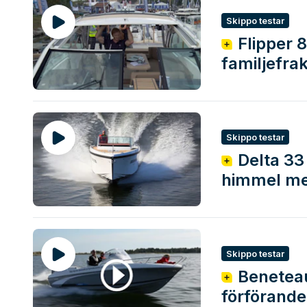
Skippo testar
Flipper 
familjefrak
Skippo testar
Delta 33
himmel me
Skippo testar
Beneteau
förförande