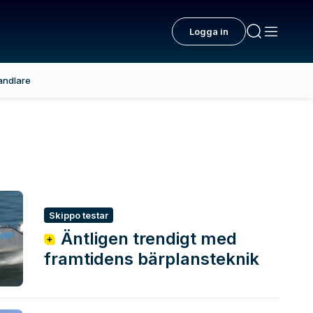
Logga in
andlare
ch de senaste ny
Skippo testar
Äntligen trendigt med
framtidens bärplansteknik