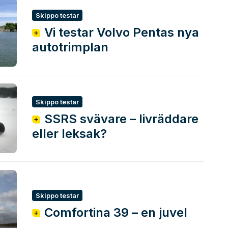
Skippo testar
Vi testar Volvo Pentas nya
autotrimplan
Skippo testar
SSRS svävare – livräddare
eller leksak?
Skippo testar
Comfortina 39 – en juvel