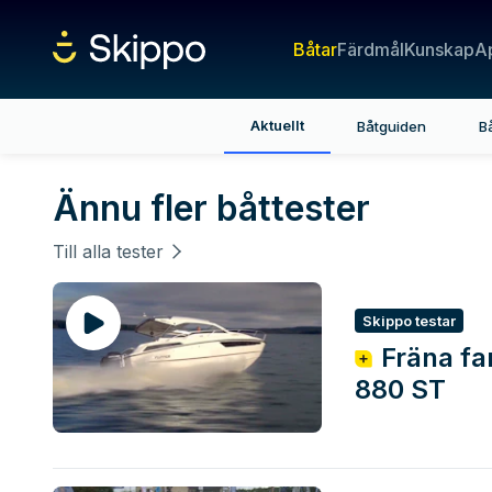
Båtar
Färdmål
Kunskap
A
Aktuellt
Båtguiden
B
Båtar – djuplod
Ännu fler båttester
Till alla tester
Skippo testar
Fräna fa
880 ST