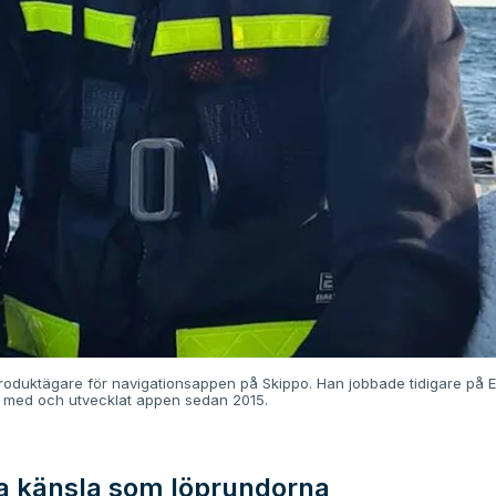
oduktägare för navigationsappen på Skippo. Han jobbade tidigare på E
t med och utvecklat appen sedan 2015.
 känsla som löprundorna