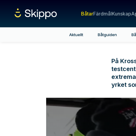
Båtar
Färdmål
Kunskap
A
Aktuellt
Båtguiden
Bå
På Kros
testcent
extrema 
yrket so