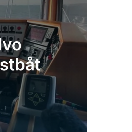
lvo
stbåt