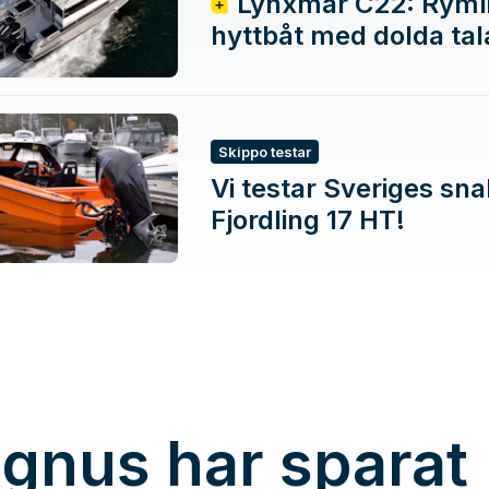
Lynxmar C22: Ryml
hyttbåt med dolda ta
Skippo testar
Vi testar Sveriges sn
Fjordling 17 HT!
gnus har sparat