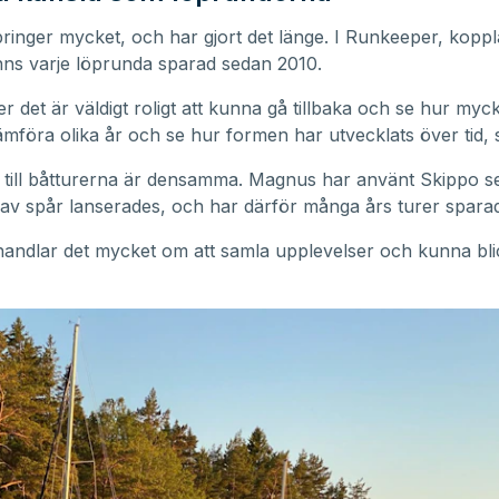
inger mycket, och har gjort det länge. I Runkeeper, kopplat
nns varje löprunda sparad sedan 2010.
r det är väldigt roligt att kunna gå tillbaka och se hur myck
jämföra olika år och se hur formen har utvecklats över tid,
 till båtturerna är densamma. Magnus har använt Skippo s
 av spår lanserades, och har därför många års turer spara
handlar det mycket om att samla upplevelser och kunna bl