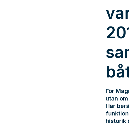
va
20
sa
bå
För Magn
utan om 
Här berä
funktion
historik 