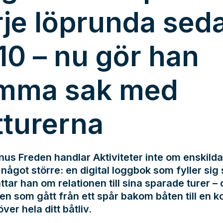
rje löprunda sed
10 – nu gör han
mma sak med
tturerna
us Freden handlar Aktiviteter inte om enskilda
något större: en digital loggbok som fyller sig s
ttar han om relationen till sina sparade turer –
en som gått från ett spår bakom båten till en k
över hela ditt båtliv.