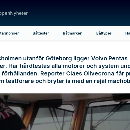
ppen
Nyheter
tannonser
Båttester
Båtmärken
Båttyper
Ha
sholmen utanför Göteborg ligger Volvo Pentas
er. Här hårdtestas alla motorer och system un
förhållanden. Reporter Claes Olivecrona får 
m testförare och bryter is med en rejäl machob