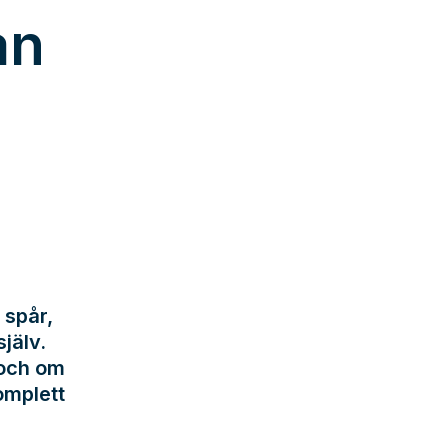
an
 spår,
jälv.
 och om
omplett