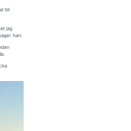
 till
et jag
 säger han.
edan
de.
icka