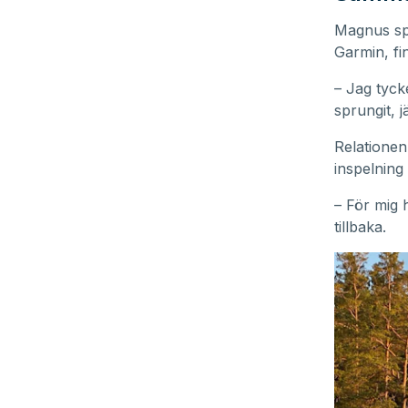
Magnus spr
Garmin, fi
– Jag tycke
sprungit, 
Relationen
inspelning
– För mig 
tillbaka.