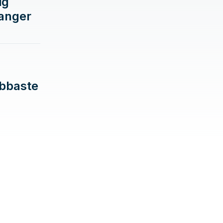
ig
langer
abbaste