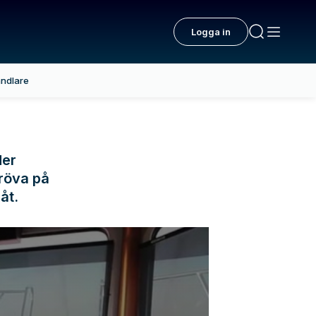
Logga in
ndlare
der
pröva på
åt.