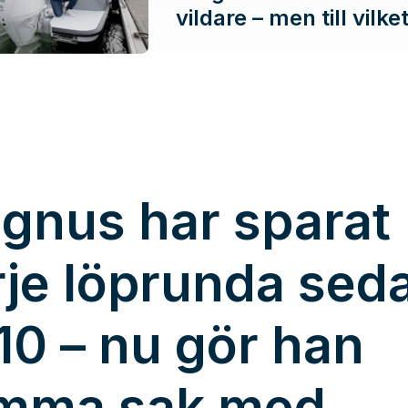
vildare – men till vilke
gnus har sparat
rje löprunda sed
10 – nu gör han
mma sak med