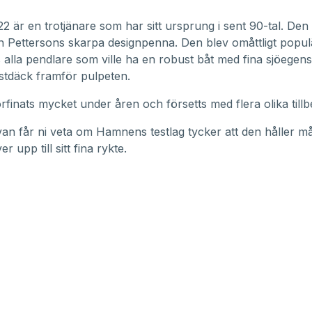
2 är en trotjänare som har sitt ursprung i sent 90-tal. D
 Pettersons skarpa designpenna. Den blev omåttligt popul
 alla pendlare som ville ha en robust båt med fina sjöege
lastdäck framför pulpeten.
rfinats mycket under åren och försetts med flera olika tillb
van får ni veta om Hamnens testlag tycker att den håller må
r upp till sitt fina rykte.