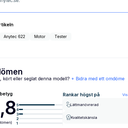
anytec.se.
tikeln
Anytec 622
Motor
Tester
ömen
, kört eller seglat denna modell?
+ Bidra med ett omdöme
lbetyg
Rankar högst på
Vis
,8
Lättmanövrerad
5
4
3
Kvalitetskänsla
2
dömen
)
1