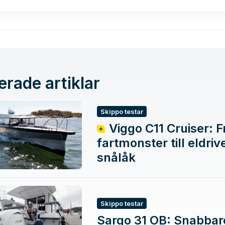
erade artiklar
Skippo testar
Viggo C11 Cruiser: F
fartmonster till eldriv
snålåk
Skippo testar
Sargo 31 OB: Snabbar