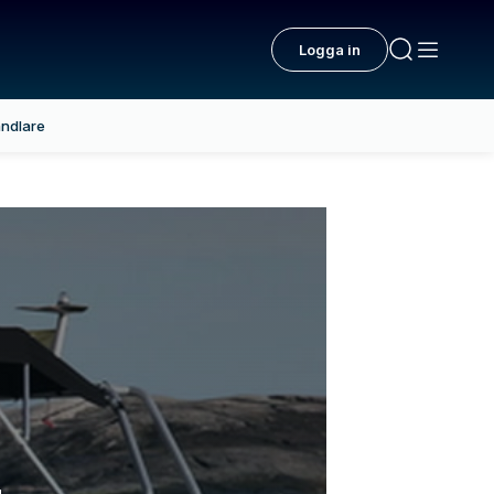
Logga in
ndlare