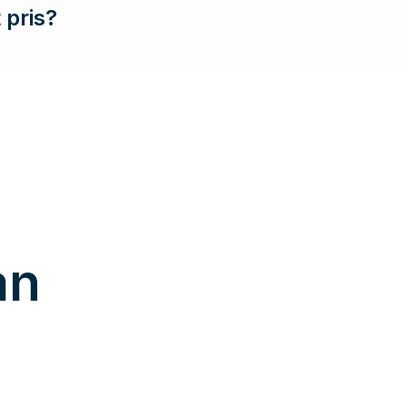
t pris?
an