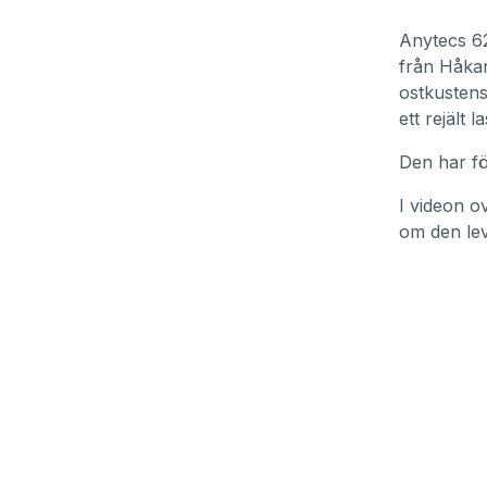
Anytecs 62
från Håkan
ostkustens
ett rejält 
Den har fö
I videon o
om den leve