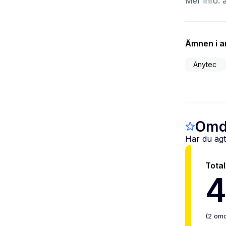
Mer info:
Ämnen i ar
Anytec
Omd
Har du ägt
Tota
4
(
2
om