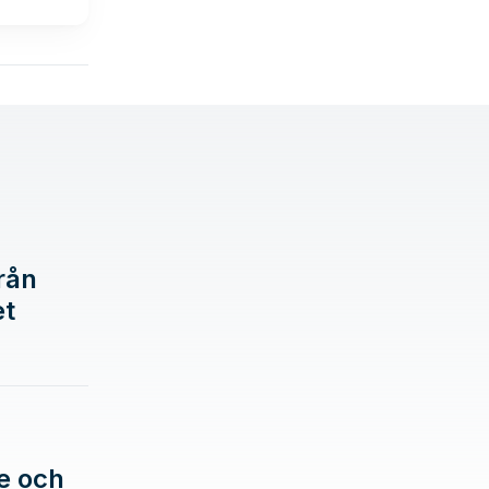
rån
et
e och