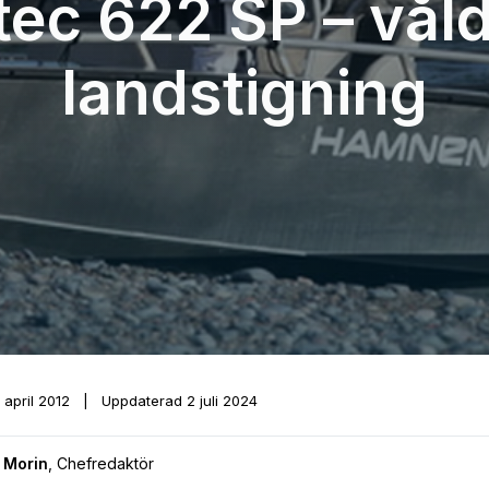
tec 622 SP – vål
landstigning
1 april 2012
|
Uppdaterad
2 juli 2024
 Morin
,
Chefredaktör