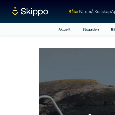
Båtar
Färdmål
Kunskap
A
Aktuellt
Båtguiden
Bå