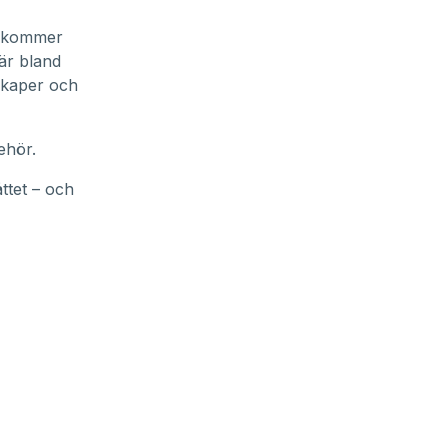
en kommer
är bland
nskaper och
ehör.
ttet – och