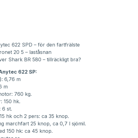
ytec 622 SPD – för den fartfrälste
ronet 20 5 – laståsnan
ver Shark BR 580 – tillräckligt bra?
Anytec 622 SP:
): 6,76 m
26 m
motor: 760 kg.
: 150 hk.
 6 st.
15 hk och 2 pers: ca 35 knop.
g marchfart 25 knop, ca 0,7 l sjömil.
ed 150 hk: ca 45 knop.