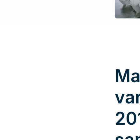
Ma
va
20
sa