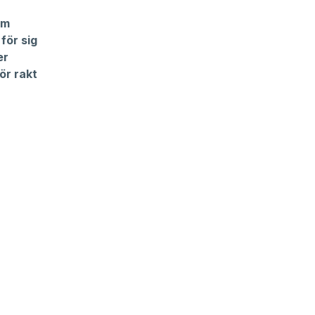
om
för sig
er
ör rakt