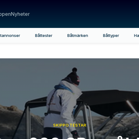
ppen
Nyheter
tannonser
Båttester
Båtmärken
Båttyper
Ha
SKIPPO TESTAR