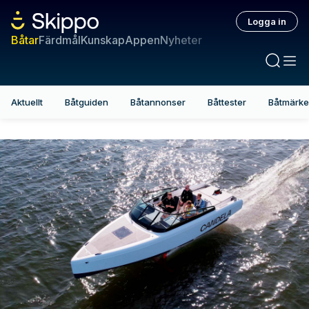
Logga in
Båtar
Färdmål
Kunskap
Appen
Nyheter
Aktuellt
Båtguiden
Båtannonser
Båttester
Båtmärk