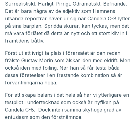
Surrealistiskt. Härligt. Pirrigt. Odramatiskt. Befriande.
Det är bara några av de adjektiv som Hamnens
utsända reportrar häver ur sig när
Candela C-8
lyfter
på sina bärplan. Spridda skurar, kan tyckas, men det
må vara förlåtet då detta är nytt och ett stort kliv in i
framtidens båtliv.
Först ut att ivrigt ta plats i förarsätet är den redan
frälste Gustav Morin som älskar iden med eldrift. Men
också iden med foiling. När han så får testa båda
dessa företeelser i en frestande kombination så är
förväntningarna höga.
För att skapa balans i det hela så har vi ytterligare en
testpilot i undertecknad som också är nyfiken på
Candela C-8. Dock inte i samma skyhöga grad av
entusiasm som den förstnämnde.