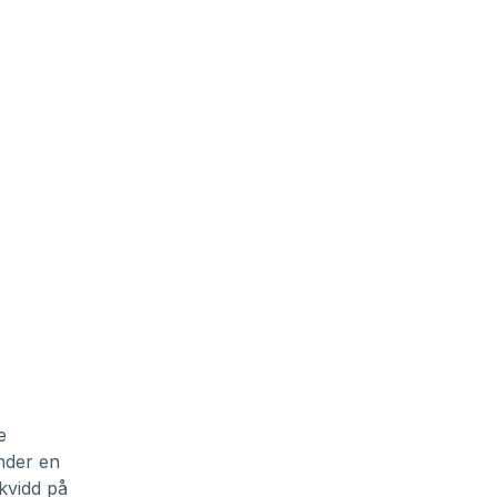
e
nder en
kvidd på