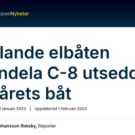
ppen
Nyheter
ilande elbåten
ndela C-8 utsed
l årets båt
1 januari 2023
|
Uppdaterad
1 februari 2023
Johansson Rimsby
,
Reporter