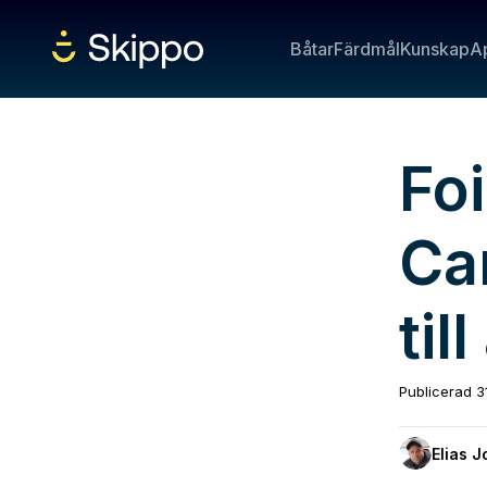
Båtar
Färdmål
Kunskap
A
Fo
Ca
til
Publicerad
3
Elias 