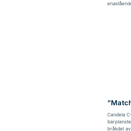
enastående
”Match
Candela C-
bärplanste
bråkdel av