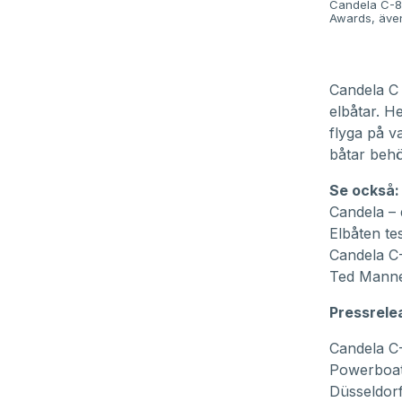
Candela C-8 
Awards, även
Candela C
elbåtar. H
flyga på v
båtar behö
Se också:
Candela – 
Elbåten te
Candela C-
Ted Manner
Pressrelea
Candela C-
Powerboat
Düsseldor