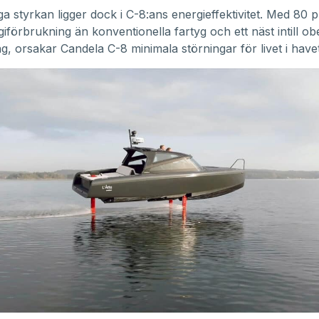
ga styrkan ligger dock i C-8:ans energieffektivitet. Med 80 
iförbrukning än konventionella fartyg och ett näst intill obe
ng, orsakar Candela C-8 minimala störningar för livet i havet