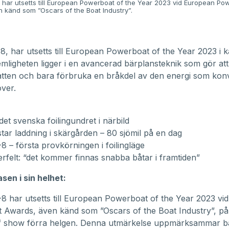
har utsetts till European Powerboat of the Year 2023 vid European Po
 känd som ”Oscars of the Boat Industry”.
 8
, har utsetts till European Powerboat of the Year 2023 i k
emligheten ligger i en avancerad bärplansteknik som gör at
atten och bara förbruka en bråkdel av den energi som konv
ver.
det svenska foilingundret i närbild
star laddning i skärgården – 80 sjömil på en dag
8 – första provkörningen i foilingläge
felt: “det kommer finnas snabba båtar i framtiden”
sen i sin helhet:
8 har utsetts till European Powerboat of the Year 2023 v
 Awards, även känd som ”Oscars of the Boat Industry”, p
f show förra helgen. Denna utmärkelse uppmärksammar b