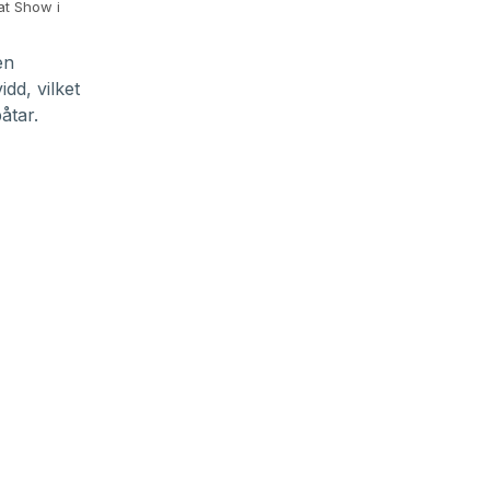
oat Show
i
en
dd, vilket
åtar.