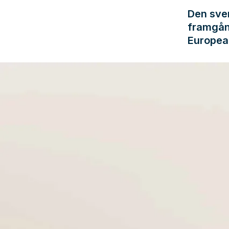
Den sve
framgån
Europea