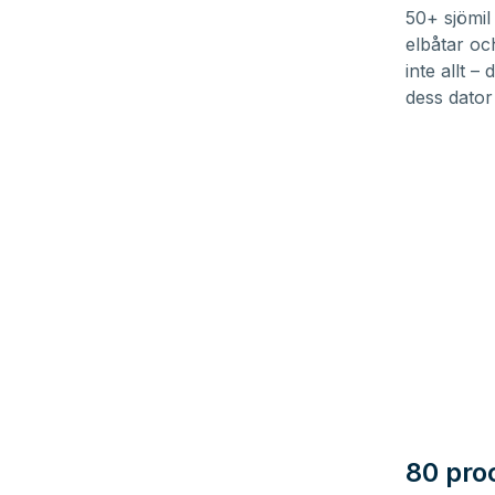
50+ sjömil
elbåtar oc
inte allt 
dess dator
80 pro