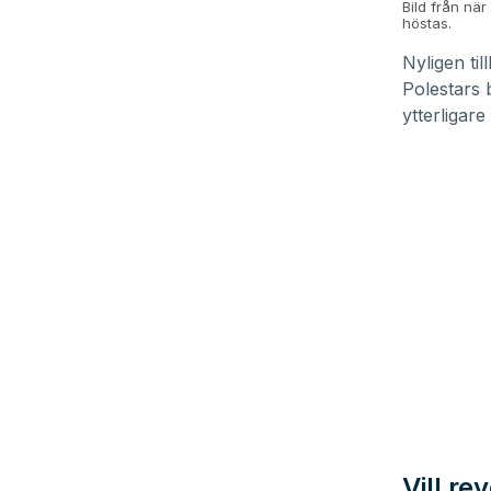
Bild från när
höstas.
Nyligen ti
Polestars 
ytterligar
Vill r