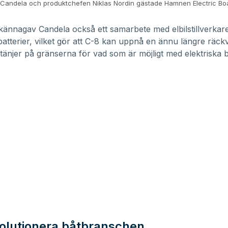
Candela och produktchefen Niklas Nordin gästade Hamnen Electric B
llkännagav Candela också ett samarbete med elbilstillverkar
batterier, vilket gör att C-8 kan uppnå en ännu längre räckvi
e tänjer på gränserna för vad som är möjligt med elektriska b
evolutionera båtbranschen