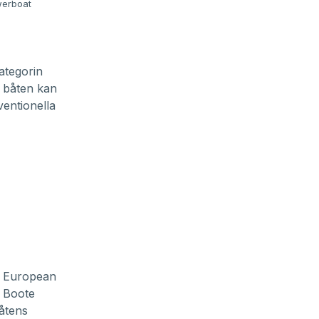
werboat
ategorin
t båten kan
entionella
id European
å Boote
åtens