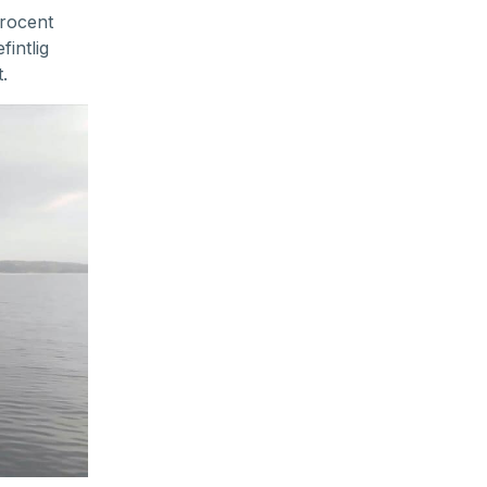
procent
fintlig
.