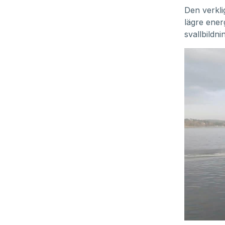
Den verkli
lägre energ
svallbildni