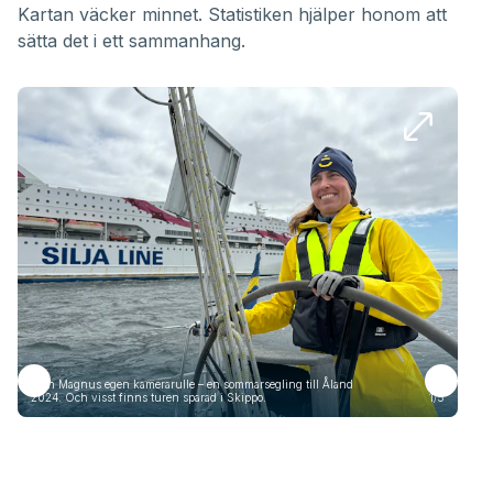
Kartan väcker minnet. Statistiken hjälper honom att
sätta det i ett sammanhang.
Från Magnus egen kamerarulle – en sommarsegling till Åland
Frå
2024. Och visst finns turen sparad i Skippo.
1/5
2024