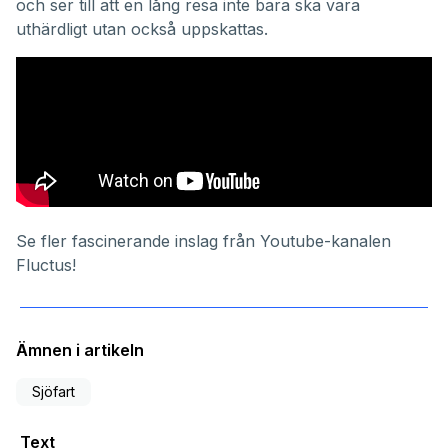
och ser till att en lång resa inte bara ska vara
uthärdligt utan också uppskattas.
Se fler fascinerande inslag från Youtube-kanalen
Fluctus
!
Ämnen i artikeln
Sjöfart
Text