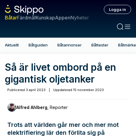
Logga in
Båtar
Färdmål
Kunskap
Appen
Nyheter
Aktuellt
Båtguiden
Båtannonser
Båttester
Båtmärk
Så är livet ombord på en
gigantisk oljetanker
Publicerad
3 april 2023
|
Uppdaterad
15 november 2023
Alfred Ahlberg
,
Reporter
Trots att världen går mer och mer mot
elektrifiering lär den förlita sig på