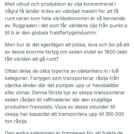
Med utbud och produktion av olja koncentrerat i
några få länder krävs en väloljad maskin för att få
runt varan som hela världsekonomin är så beroende
av. Ryggraden i det som får världens olja från punkt a
till b är den globala fraktfartygsindustrin.
Men hur är det egentligen att jobba, leva och bo på ett
av dessa enorma fartyg om sedan slutet av 1800-talet
fått världen att gå runt?
Oftast delas de olika typerna av oljetankers in i två
kategorier. Fartygen som transporterar råolja från
oljerika länder där det pumpas upp ur havsbäddar
eller öknar. Denna första typ av skepp transporterar
sedan råoljan till raffinaderier där den slutgiltiga
produkten framställs. Vissa av dessa vidunder till
skepp har kapacitet att transportera upp till 350 000
ton råolja.
Den andra kategorien är framtagen för att frakta de