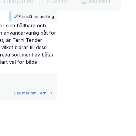
Till salu just nu
Jämför
Dokument
Föreslå en ändring
för sina hållbara och
ch användarvänlig båt för
t, är Terhi Tender
lket bidrar till dess
reda sortiment av båtar,
lärt val för både
Läs mer om
Terhi
->