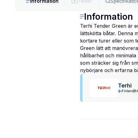
Information
Tester
Specifikatio
Information
Terhi Tender Green är en 
lättskötta båtar. Denna 
kortare turer eller som 
Green lätt att manövrera 
hållbarhet och minimala 
som sträcker sig från små
nybörjare och erfarna b
Terhi
Finland
8