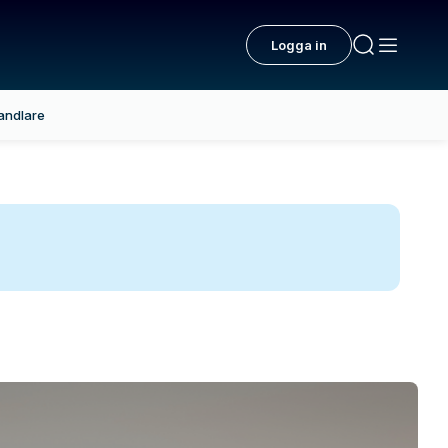
Logga in
andlare