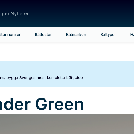
ppen
Nyheter
åtannonser
Båttester
Båtmärken
Båttyper
H
mans bygga Sveriges mest kompletta båtguide!
nder Green