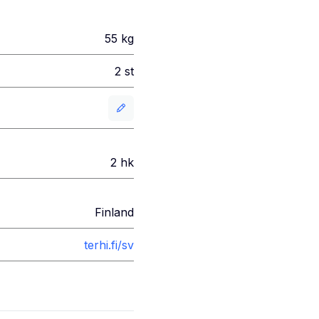
55
kg
2
st
2
hk
Finland
terhi.fi/sv