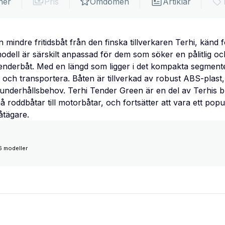
ner
Pris
Omdömen
Artiklar
mindre fritidsbåt från den finska tillverkaren Terhi, känd 
modell är särskilt anpassad för dem som söker en pålitlig o
tenderbåt. Med en längd som ligger i det kompakta segmente
och transportera. Båten är tillverkad av robust ABS-plast, vi
underhållsbehov. Terhi Tender Green är en del av Terhis b
 roddbåtar till motorbåtar, och fortsätter att vara ett popu
åtägare.
6 modeller