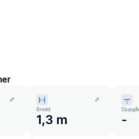
ner
Bredd
Djupgå
1,3 m
-