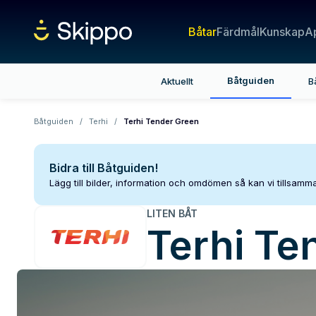
Båtar
Färdmål
Kunskap
A
Båtguiden
Aktuellt
B
Båtguiden
/
Terhi
/
Terhi Tender Green
Bidra till Båtguiden!
Lägg till bilder, information och omdömen så kan vi tillsam
LITEN BÅT
Terhi
Te